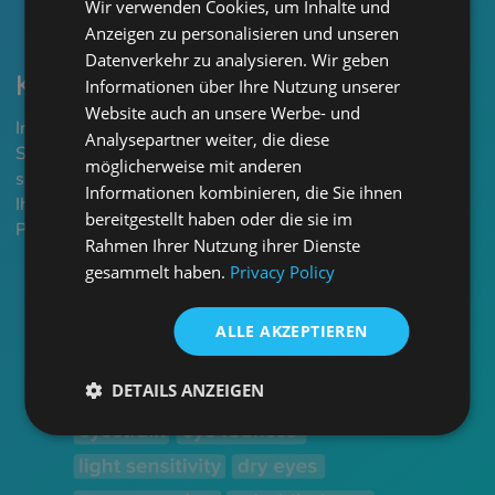
Wir verwenden Cookies, um Inhalte und
POLISH
Anzeigen zu personalisieren und unseren
CZECH
Datenverkehr zu analysieren. Wir geben
Kluge Vorschläge
Informationen über Ihre Nutzung unserer
GERMAN
Website auch an unsere Werbe- und
SPANISH
In verschiedenen Phasen der Untersuchung können
Analysepartner weiter, die diese
Sie Glassons Vorschläge nutzen, um die Felder noch
FRENCH
möglicherweise mit anderen
schneller auszufüllen. Solche Details erleichtern
Informationen kombinieren, die Sie ihnen
CROATIAN
Ihnen die Arbeit, sodass Sie sich ganz auf den
bereitgestellt haben oder die sie im
Patienten konzentrieren können.
ITALIAN
Rahmen Ihrer Nutzung ihrer Dienste
gesammelt haben.
Privacy Policy
LITHUANIAN
PORTUGUESE
ALLE AKZEPTIEREN
ROMANIAN
DETAILS ANZEIGEN
TURKISH
DUTCH
HUNGARIAN