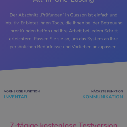
Der Abschnitt „Prüfungen“ in Glasson ist einfach und
intuitiv. Er bietet Ihnen Tools, die Ihnen bei der Betreuung
Ihrer Kunden helfen und Ihre Arbeit bei jedem Schritt
erleichtern. Passen Sie sie an, um das System an Ihre
persönlichen Bedürfnisse und Vorlieben anzupassen.
VORHERIGE FUNKTION
NÄCHSTE FUNKTION
INVENTAR
KOMMUNIKATION
7-tägige kostenlose Testversion