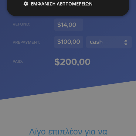
ΕΜΦΆΝΙΣΗ ΛΕΠΤΟΜΕΡΕΙΏΝ
TURKISH
DUTCH
HUNGARIAN
SLOVENIAN
SWEDISH
GREEK
RUSSIAN
Λίγο επιπλέον για να