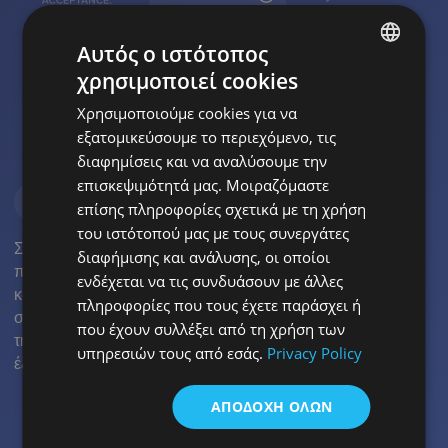
Αυτός ο ιστότοπος
χρησιμοποιεί cookies
ENGLISH
Χρησιμοποιούμε cookies για να
POLISH
εξατομικεύσουμε το περιεχόμενο, τις
CZECH
διαφημίσεις και να αναλύσουμε την
επισκεψιμότητά μας. Μοιραζόμαστε
GERMAN
Οικονομικές πληροφορίες
4
επίσης πληροφορίες σχετικά με τη χρήση
SPANISH
του ιστότοπού μας με τους συνεργάτες
Στη διαδικασία πώλησης, μπορείτε να προσθέσετε
FRENCH
διαφήμισης και ανάλυσης, οι οποίοι
πληροφορίες σχετικά με εκπτώσεις, επιστροφές χρημάτων
ενδέχεται να τις συνδυάσουν με άλλες
CROATIAN
και προπληρωμές. Όλα τα δεδομένα αποθηκεύονται στη
πληροφορίες που τους έχετε παράσχει ή
συνέχεια στο Glasson και ενσωματώνονται σε άλλα μέρη
ITALIAN
που έχουν συλλέξει από τη χρήση των
της εφαρμογής. Για να σας βοηθήσει να εργαστείτε πιο
υπηρεσιών τους από εσάς.
Privacy Policy
LITHUANIAN
έξυπνα.
PORTUGUESE
ΑΠΟΔΟΧΉ ΌΛΩΝ
ROMANIAN