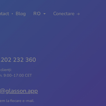
tact
Blog
RO
Conectare
1202 232 360
clienți:
in. 9:00–17:00 CET
e@glasson.app
m la fiecare e-mail.