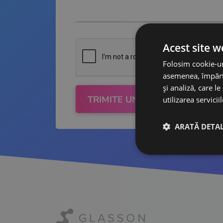
Acest site w
Folosim cookie-uri
asemenea, împărtă
și analiză, care l
TRIMITE UN MESAJ
utilizarea serviciil
ARATĂ DETAL