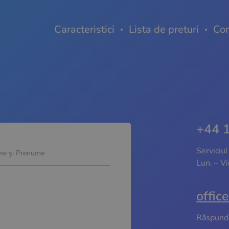
Caracteristici
Lista de preturi
Con
+44 
Serviciul 
e și Prenume
Lun. – V
offic
Răspunde