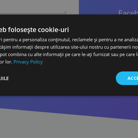
Faceb
eb folosește cookie-uri
 pentru a personaliza conținutul, reclamele și pentru a ne analiza
șim informații despre utilizarea site-ului nostru cu partenerii noș
e pot combina cu alte informații pe care le-ați furnizat sau pe care 
or lor.
Privacy Policy
IILE
ACC