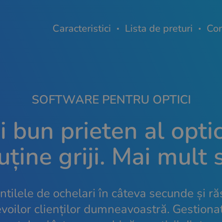
Caracteristici
Lista de preturi
Con
SOFTWARE PENTRU OPTICI
 bun prieten al optic
ține griji. Mai mult s
entilele de ochelari în câteva secunde și r
voilor clienților dumneavoastră. Gestionaț