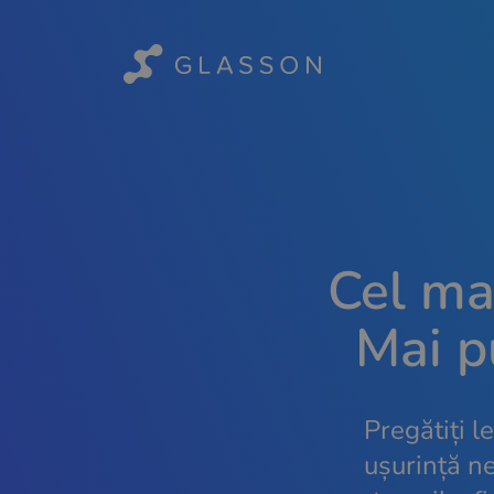
Cel mai
Mai pu
Pregătiți l
ușurință ne