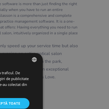
 software is more than just finding the right
ially when you have to run an entire
Glasson is a comprehensive and complete
practice management software. It is a one-
at offers: Having everything you need to run
l salon, intuitively organized in a single place
only speed up your service time but also
 running an entire optical salon
ess feel like a walk in the park,
the while maintaining an exceptional
 traficul. De
ENGLISH
ity that your customers Love.
tri de publicitate
POLISH
le-au colectat din
CZECH
multe
GERMAN
EPTĂ TOATE
SPANISH