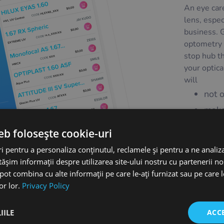
An eye care
lens, espec
business. 
optometry 
stop hub th
your optica
will
not 
make
busin
eb folosește cookie-uri
all 
 pentru a personaliza conținutul, reclamele și pentru a ne analiza
qual
șim informații despre utilizarea site-ului nostru cu partenerii noș
e pot combina cu alte informații pe care le-ați furnizat sau pe care 
or lor.
Privacy Policy
Află mai 
IILE
ACC