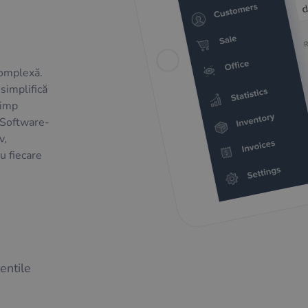
complexă.
simplifică
timp
e. Software-
v,
u fiecare
entile