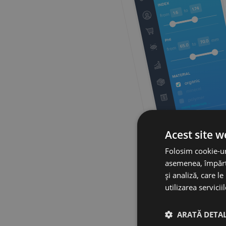
Acest site w
Folosim cookie-uri
asemenea, împărtă
și analiză, care l
utilizarea serviciil
ARATĂ DETAL