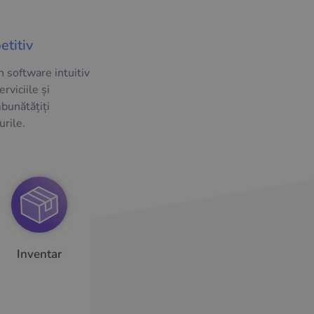
etitiv
n software intuitiv
erviciile și
mbunătățiți
urile.
Inventar