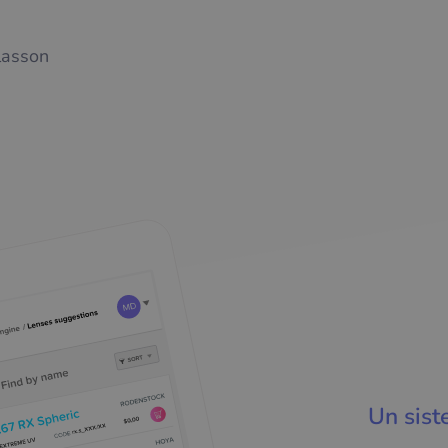
lasson
Un sis