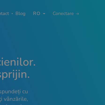
tact
Blog
RO
Conectare
ienilor.
prijin.
ăspundeți cu
i vânzările,