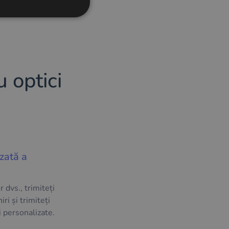
FRENCH
CROATIAN
ITALIAN
LITHUANIAN
 optici
PORTUGUESE
ROMANIAN
TURKISH
DUTCH
HUNGARIAN
zată a
SLOVENIAN
SWEDISH
r dvs., trimiteți
iri și trimiteți
GREEK
 personalizate.
RUSSIAN