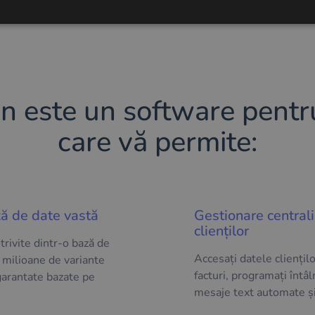
n este un software pentru
care vă permite:
ză de date vastă
Gestionare centrali
clienților
otrivite dintr-o bază de
Accesați datele cliențilo
 milioane de variante
facturi, programați întâln
garantate bazate pe
mesaje text automate și