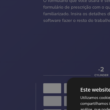
O formulário que você usará é s
formulário de prescrição com o q
familiarizado. Insira os detalhes 
software fazer o resto do trabalh
Este websit
Utilizamos cooki
compartilhamos i
análise, que pod