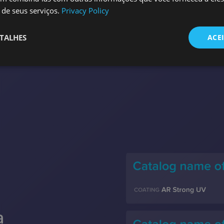
Um meca
de seus serviços.
Privacy Policy
milhões
que cor
TALHES
ACE
Glasson
defeito
a