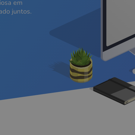
iosa em
ado juntos.