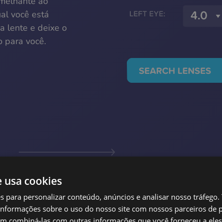
emelhante ao
ual você está
da lente e deixe o
o para você.
2
Pes
e usa cookies
es para personalizar conteúdo, anúncios e analisar nosso tráfeg
nformações sobre o uso do nosso site com nossos parceiros de p
Você ob
em combiná-las com outras informações que você forneceu a eles