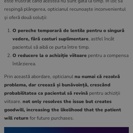
este frustrat când acestea nu sunt gata la timp. În loc să
respingă plângerea, opticianul recunoaște inconvenientul
și oferă două soluții:
O pereche temporară de lentile pentru o singură
vedere, fără costuri suplimentare
, astfel încât
pacientul să aibă ce purta între timp.
O reducere la o achiziție viitoare
pentru a compensa
întârzierea.
Prin această abordare, opticianul
nu numai că rezolvă
problema, dar creează și bunăvoință, crescând
probabilitatea ca pacientul să revină
pentru achiziții
viitoare.
not only resolves the issue but creates
goodwill, increasing the likelihood that the patient
will return
for future purchases.