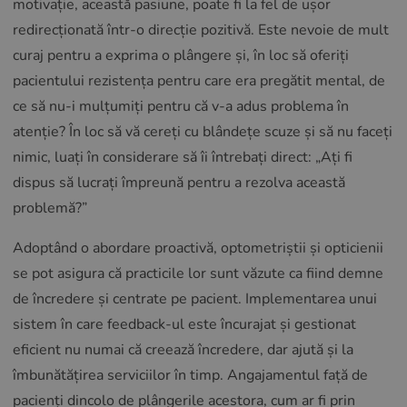
motivație, această pasiune, poate fi la fel de ușor
redirecționată într-o direcție pozitivă. Este nevoie de mult
curaj pentru a exprima o plângere și, în loc să oferiți
pacientului rezistența pentru care era pregătit mental, de
ce să nu-i mulțumiți pentru că v-a adus problema în
atenție? În loc să vă cereți cu blândețe scuze și să nu faceți
nimic, luați în considerare să îi întrebați direct: „Ați fi
dispus să lucrați împreună pentru a rezolva această
problemă?”
Adoptând o abordare proactivă, optometriștii și opticienii
se pot asigura că practicile lor sunt văzute ca fiind demne
de încredere și centrate pe pacient. Implementarea unui
sistem în care feedback-ul este încurajat și gestionat
eficient nu numai că creează încredere, dar ajută și la
îmbunătățirea serviciilor în timp. Angajamentul față de
pacienți dincolo de plângerile acestora, cum ar fi prin