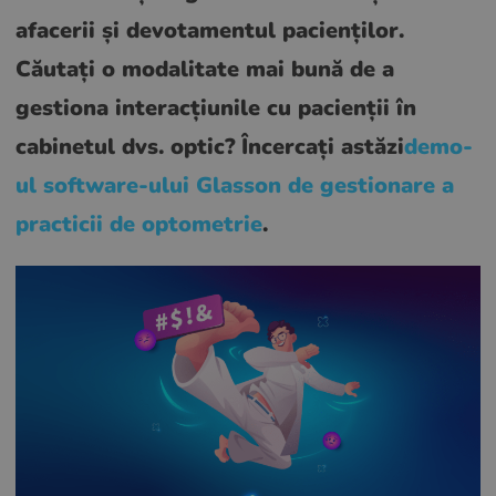
afacerii și devotamentul pacienților.
Căutați o modalitate mai bună de a
gestiona interacțiunile cu pacienții în
cabinetul dvs. optic?
Încercați astăzi
demo-
ul software-ului Glasson de gestionare a
practicii de optometrie
.