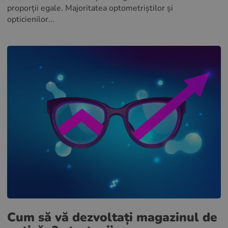
proporții egale. Majoritatea optometriștilor și
opticienilor...
Cum să vă dezvoltați magazinul de