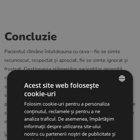
Concluzie
Pacientul rămâne întotdeauna cu ceva – fie se simte
recunoscut, respectat și apreciat, fie se simte ignorat și
frustrat. Gestionarea plângerilor pacienților necesită
răbdare, empatie și o abordare proactivă. Cea mai bună
Acest site web folosește
strategie este să mulțumiți pacientului, să fiți de acord și
cookie-uri
să colaborați cu el pentru a găsi o soluție. Recunoscând
ENGLISH
plângerile ca răspunsuri emoționale și concentrându-vă pe
Folosim cookie-uri pentru a personaliza
POLISH
conținutul, reclamele și pentru a ne
sentimentele pacientului, puteți transforma provocările în
CZECH
analiza traficul. De asemenea, împărtășim
oportunități de creștere.
informații despre utilizarea site-ului
GERMAN
nostru cu partenerii noștri de publicitate și
În plus,
optometriștii și opticienii care tratează
SPANISH