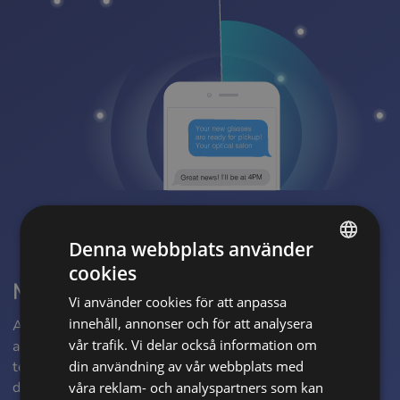
Denna webbplats använder
cookies
ENGLISH
Meddelandemallar
Vi använder cookies för att anpassa
POLISH
innehåll, annonser och för att analysera
Arbeta smartare - håll din kommunikation med kunder
CZECH
vår trafik. Vi delar också information om
automatiserad och förlora inte tid. Använd
textmeddelanden och e-postmallar för att förbereda
din användning av vår webbplats med
GERMAN
dina meddelanden och skicka ut dem till en grupp
våra reklam- och analyspartners som kan
SPANISH