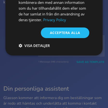
kunder på en gång. Så enkelt är det.
kombinera den med annan information
FRENCH
som du har tillhandahållit dem eller som
de har samlat in från din användning av
CROATIAN
deras tjänster.
Privacy Policy
ITALIAN
LITHUANIAN
ACCEPTERA ALLA
PORTUGUESE
VISA DETALJER
ROMANIAN
TURKISH
DUTCH
HUNGARIAN
SLOVENIAN
Din personliga assistent
SWEDISH
Glasson kommer att informera dig om beställningar som
GREEK
är redo att hämtas och underlätta att komma i kontakt
RUSSIAN