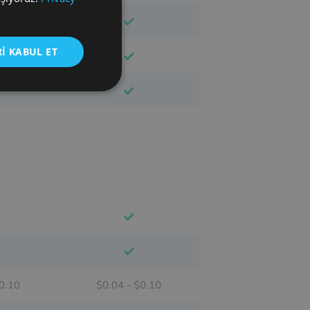
CZECH
GERMAN
I KABUL ET
SPANISH
FRENCH
CROATIAN
ITALIAN
LITHUANIAN
PORTUGUESE
ROMANIAN
TURKISH
DUTCH
HUNGARIAN
$0.10
$0.04 - $0.10
SLOVENIAN