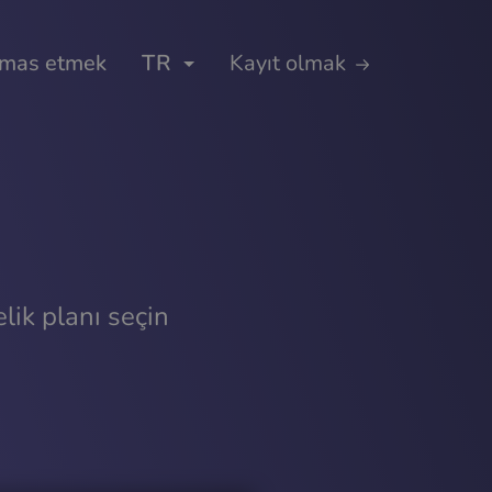
mas etmek
TR
Kayıt olmak
lik planı seçin