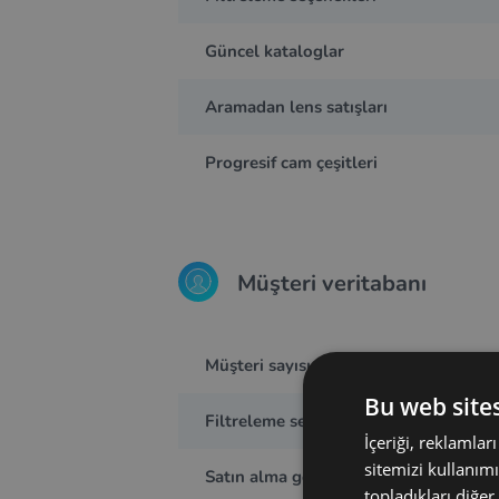
Güncel kataloglar
Aramadan lens satışları
Progresif cam çeşitleri
Müşteri veritabanı
Müşteri sayısı
Bu web sites
Filtreleme seçenekleri
İçeriği, reklamlar
sitemizi kullanımı
Satın alma geçmişi
topladıkları diğer