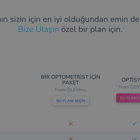
ın sizin için en iyi olduğundan emin değ
Bize Ulaşın
özel bir plan için.
BIR OPTOMETRIST IÇIN
OPTIS
PAKET
From $18
From $139/mo.
BU PLANI 
BU PLANI SEÇIN