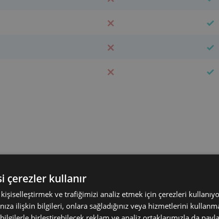
sınırsız
sınırsı
i çerezler kullanır
ı kişiselleştirmek ve trafiğimizi analiz etmek için çerezleri kullanıy
nıza ilişkin bilgileri, onlara sağladığınız veya hizmetlerini kulla
sınırsız
sınırsı
 bilgilerle birleştirebilecek reklam ve analiz ortaklarımızla da payl