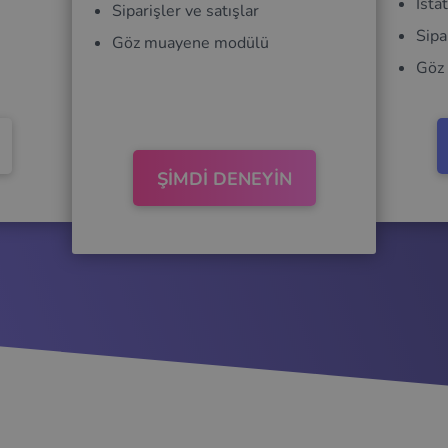
İstat
Siparişler ve satışlar
Sipa
Göz muayene modülü
Göz
ŞİMDİ DENEYİN