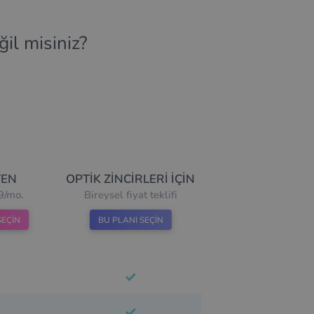
il misiniz?
YEN
OPTIK ZINCIRLERI IÇIN
9/mo.
Bireysel fiyat teklifi
SEÇIN
BU PLANI SEÇIN