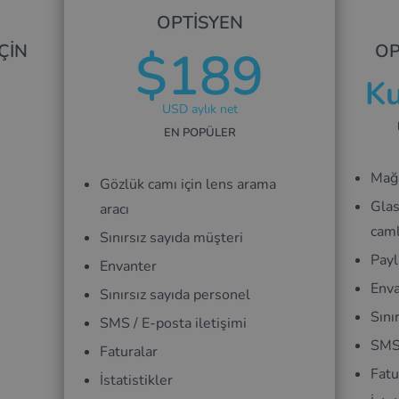
OPTISYEN
ÇIN
OP
$189
Ku
USD aylık net
EN POPÜLER
Mağa
Gözlük camı için lens arama
Glas
aracı
caml
Sınırsız sayıda müşteri
Payl
Envanter
Enva
Sınırsız sayıda personel
Sını
SMS / E-posta iletişimi
SMS 
Faturalar
Fatu
İstatistikler