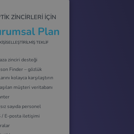
TIK ZINCIRLERI IÇIN
rumsal Plan
KIŞISELLEŞTIRILMIŞ TEKLIF
za zinciri desteği
son Finder – gözlük
arını kolayca karşılaştırın
aşılan müşteri veritabanı
nter
rsız sayıda personel
/ E-posta iletişimi
ralar