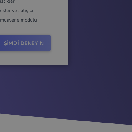
istikler
rişler ve satışlar
 muayene modülü
ŞİMDİ DENEYİN