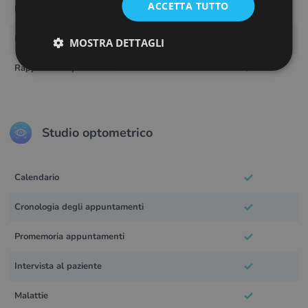
LITHUANIAN
ACCETTA TUTTO
Rapporto lenti ordinato
PORTUGUESE
Rapporto dettagliato sulle vendite
MOSTRA DETTAGLI
ROMANIAN
Rapporto del personale
TURKISH
DUTCH
HUNGARIAN
Studio optometrico
SLOVENIAN
SWEDISH
Calendario
GREEK
Cronologia degli appuntamenti
RUSSIAN
Promemoria appuntamenti
Intervista al paziente
Malattie