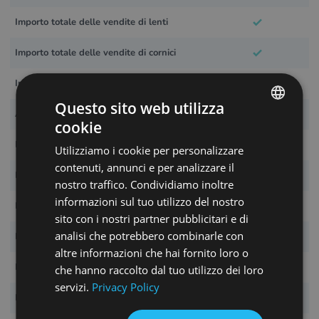
Importo totale delle vendite di lenti
Importo totale delle vendite di cornici
Importo totale delle vendite di servizi
Questo sito web utilizza
Afflussi, deflussi, reddito
cookie
ENGLISH
Le 10 vendite più alte
Utilizziamo i cookie per personalizzare
POLISH
contenuti, annunci e per analizzare il
Prodotti più popolari
CZECH
nostro traffico. Condividiamo inoltre
informazioni sul tuo utilizzo del nostro
GERMAN
Reporting giornaliero
sito con i nostri partner pubblicitari e di
SPANISH
analisi che potrebbero combinarle con
Rapporto sul saldo delle scorte
FRENCH
altre informazioni che hai fornito loro o
Relazione generale per periodo
che hanno raccolto dal tuo utilizzo dei loro
CROATIAN
servizi.
Privacy Policy
Rapporto dettagliato dell'ordine
ITALIAN