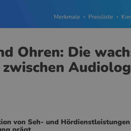
Merkmale
Preisliste
Kon
nd Ohren: Die wac
 zwischen Audiolog
ion von Seh- und Hördienstleistungen 
ung prägt