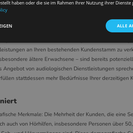
estellt haben oder die sie im Rahmen Ihrer Nutzung ihrer Dienst
lling-Möglichkeiten: Erwe
licy
tungen für denselben Ku
EIGEN
ALLE A
 geschäftlichen Vorteile der Integration von Audiologi
stleistungen an Ihren bestehenden Kundenstamm zu verka
nsbesondere ältere Erwachsene – sind bereits potenziel
 Angebot von audiologischen Dienstleistungen spreche
füllen stattdessen mehr Bedürfnisse Ihrer derzeitigen 
niert
sche Merkmale: Die Mehrheit der Kunden, die eine Seh
lich auch von Hörhilfen, insbesondere Personen über 50, 