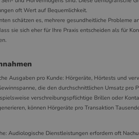
 Seh- und Hörvermögens sind. Diese demografische Gr
ngen oft Wert auf Bequemlichkeit.
enten schätzen es, mehrere gesundheitliche Probleme 
ss sie sich eher für Ihre Praxis entscheiden als für Kon
en.
innahmen
iche Ausgaben pro Kunde: Hörgeräte, Hörtests und ver
ewinnspanne, die den durchschnittlichen Umsatz pro Pa
ielsweise verschreibungspflichtige Brillen oder Kontak
enerieren, können Hörgeräte pro Transaktion Tausende
: Audiologische Dienstleistungen erfordern oft Nachu