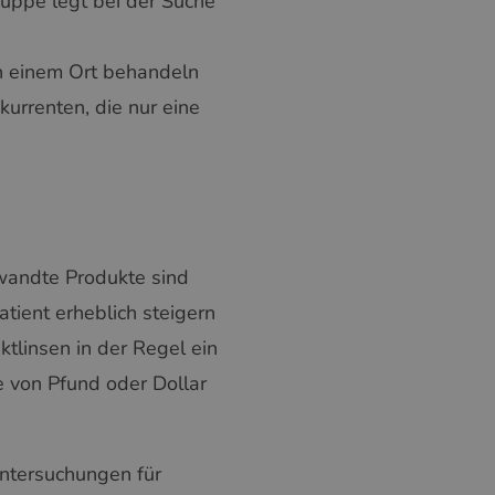
uppe legt bei der Suche
GREEK
an einem Ort behandeln
RUSSIAN
kurrenten, die nur eine
wandte Produkte sind
tient erheblich steigern
tlinsen in der Regel ein
 von Pfund oder Dollar
ntersuchungen für