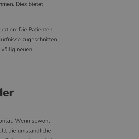
men. Dies bietet
uation: Die Patienten
ürfnisse zugeschnitten
 völlig neuen
der
iorität. Wenn sowohl
llt die umständliche