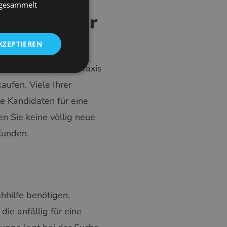
CZECH
e gesammelt
iterung der
GERMAN
ndenstamm
SPANISH
KZEPTIEREN
FRENCH
e in eine Augenarztpraxis
CROATIAN
ufen. Viele Ihrer
ITALIAN
le Kandidaten für eine
LITHUANIAN
n Sie keine völlig neue
PORTUGUESE
Kunden.
ROMANIAN
TURKISH
DUTCH
HUNGARIAN
hilfe benötigen,
SLOVENIAN
die anfällig für eine
SWEDISH