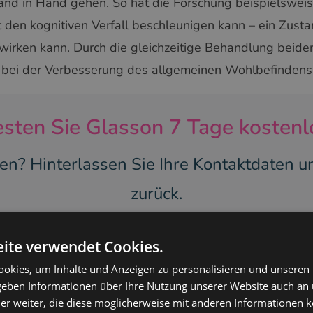
and in Hand gehen. So hat die Forschung beispielsweis
den kognitiven Verfall beschleunigen kann – ein Zustan
swirken kann. Durch die gleichzeitige Behandlung beide
 bei der Verbesserung des allgemeinen Wohlbefindens 
esten Sie Glasson 7 Tage kostenl
en? Hinterlassen Sie Ihre Kontaktdaten un
zurück.
NNEN SIE MIT DER NUTZUNG
KONTAKT VER
ite verwendet Cookies.
okies, um Inhalte und Anzeigen zu personalisieren und unseren
 geben Informationen über Ihre Nutzung unserer Website auch an
er weiter, die diese möglicherweise mit anderen Informationen k