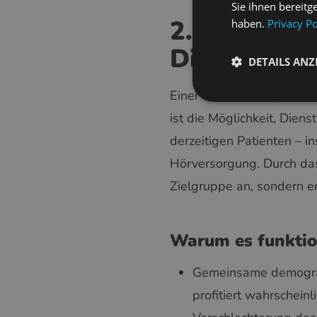
Sie ihnen bereitg
2. Cross-Se
haben.
Privacy Po
Dienstleis
DETAILS ANZ
Einer der überzeugendsten
ist die Möglichkeit, Dien
derzeitigen Patienten – i
Hörversorgung. Durch das
Zielgruppe an, sondern er
Warum es funktio
Gemeinsame demografi
profitiert wahrschein