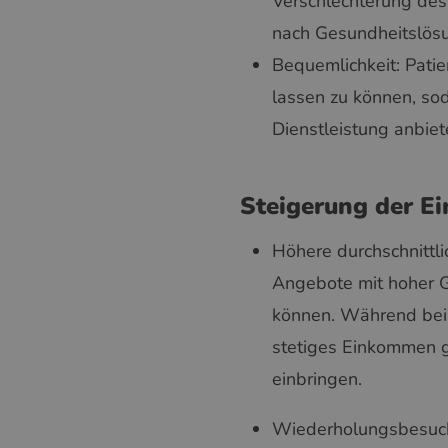
Verschlechterung des
nach Gesundheitslösu
Bequemlichkeit: Pati
lassen zu können, soda
Dienstleistung anbiet
Steigerung der E
Höhere durchschnittl
Angebote mit hoher G
können. Während beisp
stetiges Einkommen g
einbringen.
Wiederholungsbesuche