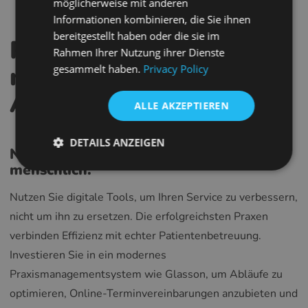
FRENCH
möglicherweise mit anderen
Informationen kombinieren, die Sie ihnen
CROATIAN
bereitgestellt haben oder die sie im
Praktische Tipps für
ITALIAN
Rahmen Ihrer Nutzung ihrer Dienste
neue Optiker und
gesammelt haben.
Privacy Policy
LITHUANIAN
Augenärzte
PORTUGUESE
ALLE AKZEPTIEREN
ROMANIAN
DETAILS ANZEIGEN
TURKISH
Nutze Technologie, aber bleib
DUTCH
menschlich:
HUNGARIAN
Nutzen Sie digitale Tools, um Ihren Service zu verbessern,
SLOVENIAN
nicht um ihn zu ersetzen. Die erfolgreichsten Praxen
verbinden Effizienz mit echter Patientenbetreuung.
SWEDISH
Investieren Sie in ein modernes
GREEK
Praxismanagementsystem wie Glasson, um Abläufe zu
RUSSIAN
optimieren, Online-Terminvereinbarungen anzubieten und