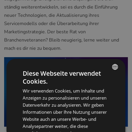
ständig weiterentwickeln, sei es durch die Einführung
neuer Technologien, die Aktualisierung ihres
Servicemodells oder die Überarbeitung ihrer
Marketingstrategie. Der beste Rat von
Branchenveteranen? Bleib neugierig, lerne weiter und
mach es dir nie zu bequem.
Diese Webseite verwendet
Cookies.
ENGLISH
Wir verwenden Cookies, um Inhalte und
POLISH
Anzeigen zu personalisieren und unseren
CZECH
Datenverkehr zu analysieren. Wir geben
Informationen über Ihre Nutzung unserer
GERMAN
Website auch an unsere Werbe- und
SPANISH
Analysepartner weiter, die diese