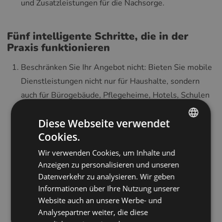
und Zusatzleistungen für die Nachsorge.
Fünf intelligente Schritte, die in der
Praxis funktionieren
Beschränken Sie Ihr Angebot nicht: Bieten Sie mobile
Dienstleistungen nicht nur für Haushalte, sondern
auch für Bürogebäude, Pflegeheime, Hotels, Schulen
und Veranstaltungsorganisatoren an.
Diese Webseite verwendet
Überzeugen Sie mit professioneller Ausrüstung und
Cookies.
Datenschutz: Patienten legen überall Wert auf
ENGLISH
Fachkompetenz und Datensicherheit; zeigen Sie bei
Wir verwenden Cookies, um Inhalte und
POLISH
jedem Besuch Ihre Qualifikationen, den
Anzeigen zu personalisieren und unseren
CZECH
Datenverkehr zu analysieren. Wir geben
Einwilligungsprozess und sichere digitale
Informationen über Ihre Nutzung unserer
GERMAN
Arbeitsabläufe.
Website auch an unsere Werbe- und
Stufen Sie Ihr Angebot: Erstellen Sie klare Pakete –
SPANISH
Analysepartner weiter, die diese
schnelle Refraktion, Styling zu Hause, dringende