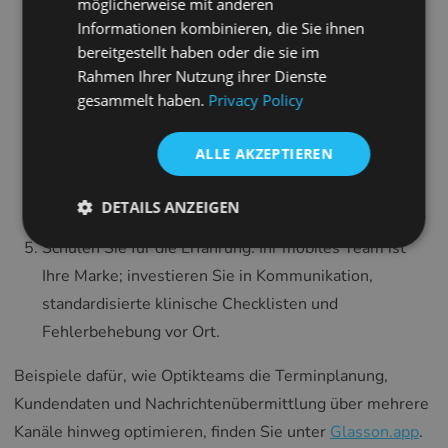
FRENCH
möglicherweise mit anderen
Reparaturen außerhalb der Geschäftszeiten – und
Informationen kombinieren, die Sie ihnen
CROATIAN
legen Sie die Preise entsprechend der
bereitgestellt haben oder die sie im
ITALIAN
Rahmen Ihrer Nutzung ihrer Dienste
Reaktionsfähigkeit fest.
gesammelt haben.
Privacy Policy
LITHUANIAN
Automatisieren Sie Rückrufe und Erinnerungen:
Personalisierte Nachfassaktionen halten sowohl
PORTUGUESE
ALLE AKZEPTIEREN
mobile als auch Praxis-Kunden bei der Stange;
ROMANIAN
segmentieren Sie nach Zustand und Gerät, um
DETAILS ANZEIGEN
TURKISH
relevant zu bleiben.
DUTCH
Schulen Sie für die Erfahrung: Ihr mobiles Team ist
Ihre Marke; investieren Sie in Kommunikation,
HUNGARIAN
standardisierte klinische Checklisten und
SLOVENIAN
Fehlerbehebung vor Ort.
SWEDISH
Beispiele dafür, wie Optikteams die Terminplanung,
GREEK
Kundendaten und Nachrichtenübermittlung über mehrere
RUSSIAN
Kanäle hinweg optimieren, finden Sie unter
Glasson.app
.