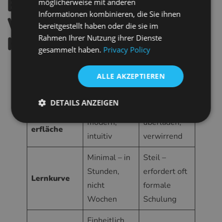
Ein genauerer Blick:
FRENCH
möglicherweise mit anderen
Informationen kombinieren, die Sie ihnen
Wie Glasson die
CROATIAN
bereitgestellt haben oder die sie im
ITALIAN
Konkurrenz übertrifft
Rahmen Ihrer Nutzung ihrer Dienste
gesammelt haben.
Privacy Policy
LITHUANIAN
PORTUGUESE
Veraltete
ALLE AKZEPTIEREN
Funktion
Glasson
ROMANIAN
Systeme
DETAILS ANZEIGEN
TURKISH
Klar,
Veraltet,
Benutzerob
DUTCH
modern,
überladen,
erfläche
intuitiv
verwirrend
HUNGARIAN
SLOVENIAN
Minimal – in
Steil –
SWEDISH
Stunden,
erfordert oft
Lernkurve
nicht
formale
GREEK
Wochen
Schulung
RUSSIAN
Einheitlich,