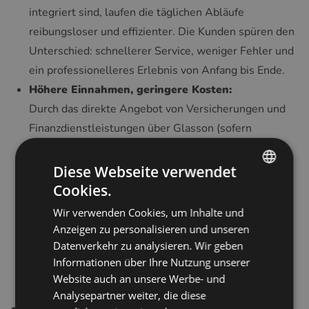
integriert sind, laufen die täglichen Abläufe
reibungsloser und effizienter. Die Kunden spüren den
Unterschied: schnellerer Service, weniger Fehler und
ein professionelleres Erlebnis von Anfang bis Ende.
Höhere Einnahmen, geringere Kosten:
Durch das direkte Angebot von Versicherungen und
Finanzdienstleistungen über Glasson (sofern
verfügbar) erzielen Praxen höhere durchschnittliche
Transaktionswerte und eine verbesserte
Diese Webseite verwendet
Kundenbindung – ohne den Aufwand und die Mühe,
Cookies.
ENGLISH
diese Dienstleistungen manuell zu verwalten. Und
Wir verwenden Cookies, um Inhalte und
POLISH
dank der transparenten Preisgestaltung bleibt den
Anzeigen zu personalisieren und unseren
CZECH
Eigentümern mehr von dem, was sie verdienen.
Datenverkehr zu analysieren. Wir geben
Informationen über Ihre Nutzung unserer
GERMAN
Website auch an unsere Werbe- und
SPANISH
Analysepartner weiter, die diese