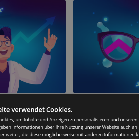
ptikpraxis-
So lassen Sie I
ite verwendet Cookies.
e wirklich
Optikergeschäf
okies, um Inhalte und Anzeigen zu personalisieren und unseren
n
Strategien, di
 geben Informationen über Ihre Nutzung unserer Website auch an
Marketingbudg
er weiter, die diese möglicherweise mit anderen Informationen k