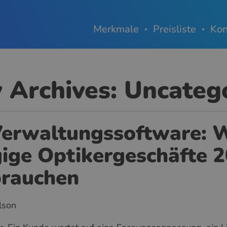
Merkmale
Preisliste
Kon
 Archives: Uncateg
Verwaltungssoftware: 
ige Optikergeschäfte 
brauchen
ilson