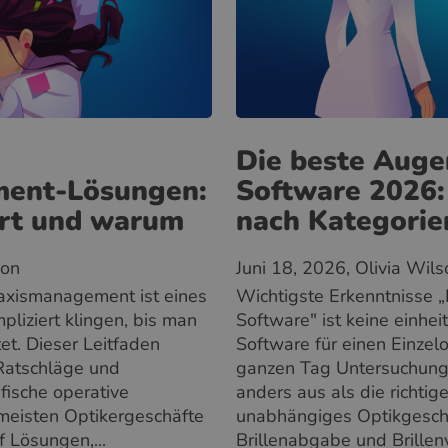
Die beste Auge
ent-Lösungen:
Software 2026:
ert und warum
nach Kategorie
son
Juni 18, 2026
, Olivia Wil
axismanagement ist eines
Wichtigste Erkenntnisse 
liziert klingen, bis man
Software" ist keine einheit
tet. Dieser Leitfaden
Software für einen Einzel
 Ratschläge und
ganzen Tag Untersuchungen
ifische operative
anders aus als die richtig
meisten Optikergeschäfte
unabhängiges Optikgesch
f Lösungen,...
Brillenabgabe und Brillenv