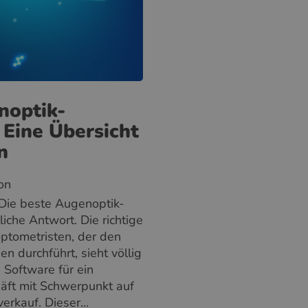
GREEK
RUSSIAN
noptik-
 Eine Übersicht
n
son
„Die beste Augenoptik-
liche Antwort. Die richtige
optometristen, der den
 durchführt, sieht völlig
e Software für ein
äft mit Schwerpunkt auf
erkauf. Dieser...