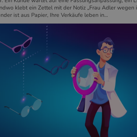
hr. Ein Kunde wartet auf eine Fassungsanpassung, ein Li
ndwo klebt ein Zettel mit der Notiz „Frau Adler wegen i
nder ist aus Papier, Ihre Verkäufe leben in...