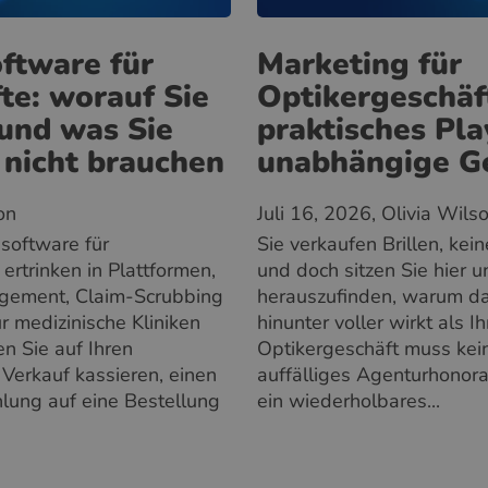
ftware für
Marketing für
te: worauf Sie
Optikergeschäft
 und was Sie
praktisches Pla
 nicht brauchen
unabhängige G
on
Juli 16, 2026
, Olivia Wils
software für
Sie verkaufen Brillen, ke
ertrinken in Plattformen,
und doch sitzen Sie hier 
gement, Claim-Scrubbing
herauszufinden, warum da
 medizinische Kliniken
hinunter voller wirkt als I
n Sie auf Ihren
Optikergeschäft muss kei
 Verkauf kassieren, einen
auffälliges Agenturhonor
lung auf eine Bestellung
ein wiederholbares...