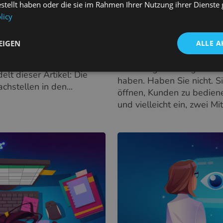
on
funktionieren
estellt haben oder die sie im Rahmen Ihrer Nutzung ihrer Dienst
Eine Optometrie-Praxis zu
licy
 Arbeit mit
Juli 10, 2026
, Olivia Wils
e meisten Optometristen
EIGEN
ALLE A
Die meisten Ratschläge 
ersten Teil ausgebildet –
Optikergeschäfts setzen v
weitgehend selbst
Marketingabteilung und 
lt dieser Artikel: Die
haben. Haben Sie nicht. S
hstellen in den...
öffnen, Kunden zu bediene
und vielleicht ein, zwei Mit