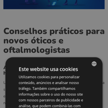
Conselhos práticos para
novos óticos e
oftalmologistas
Abrace a tecnologia, mas mantenha-se
Este website usa cookies
humano:
Utilizamos cookies para personalizar
ENGLISH
Use ferramentas digitais para melhorar o serviço, não para
conteúdo, anúncios e analisar nosso
POLISH
tráfego. Também compartilhamos
substituí-lo. As clínicas mais bem-sucedidas combinam
CZECH
informações sobre o uso do nosso site
eficiência com atendimento genuíno ao paciente. Invista
com nossos parceiros de publicidade e
GERMAN
num sistema moderno de gestão de clínicas, como o
análise, que podem combiná-las com