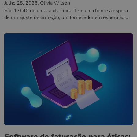
Julho 28, 2026
, Olivia Wilson
São 17h40 de uma sexta-feira. Tem um cliente à espera
de um ajuste de armação, um fornecedor em espera ao...
Software de faturação para óticas: