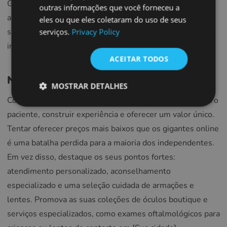
Glasson, para otimizar as operações, oferecer
SPANISH
outras informações que você forneceu a
agendamento online e gerenciar o estoque, mas lembre-
eles ou que eles coletaram do uso de seus
FRENCH
se de que uma recepção calorosa e um toque pessoal são
serviços.
Privacy Policy
CROATIAN
insubstituíveis.
Glasson.app
ITALIAN
ACEITAR TODOS
LITHUANIAN
Não concorra apenas pelo preço:
MOSTRAR DETALHES
PORTUGUESE
Concentre-se em criar uma experiência excepcional para o
ROMANIAN
paciente, construir experiência e oferecer um valor único.
TURKISH
Tentar oferecer preços mais baixos que os gigantes online
DUTCH
é uma batalha perdida para a maioria dos independentes.
Em vez disso, destaque os seus pontos fortes:
HUNGARIAN
atendimento personalizado, aconselhamento
SLOVENIAN
especializado e uma seleção cuidada de armações e
SWEDISH
lentes. Promova as suas coleções de óculos boutique e
GREEK
serviços especializados, como exames oftalmológicos para
RUSSIAN