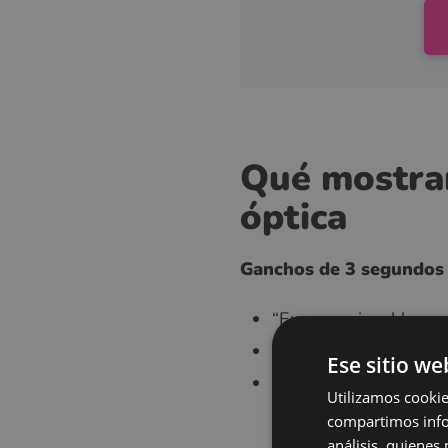
Qué mostrar
óptica
Ganchos de 3 segundos
“Examen visual hoy —
“Gafas inteligentes —
Ese sitio we
“Gafas para computad
Utilizamos cookie
compartimos infor
análisis, quiene