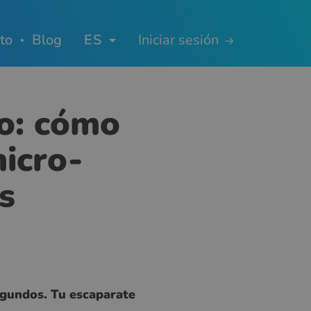
to
Blog
ES
Iniciar sesión
lo: cómo
micro-
s
segundos. Tu escaparate