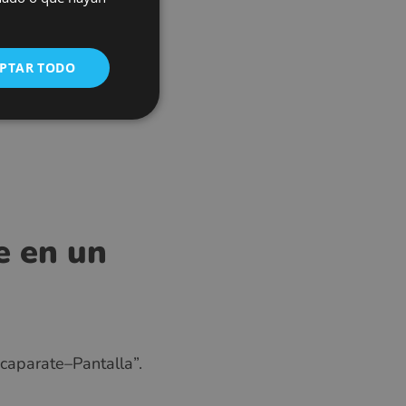
CZECH
GERMAN
PTAR TODO
SPANISH
FRENCH
CROATIAN
ITALIAN
LITHUANIAN
PORTUGUESE
e en un
ROMANIAN
TURKISH
DUTCH
HUNGARIAN
aparate–Pantalla”.
SLOVENIAN