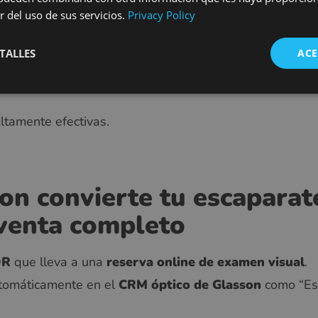
 20 segundos
r del uso de sus servicios.
Privacy Policy
 48 h” — muestra toda la experiencia del cliente.
TALLES
ACE
 acción” — funciones reales, valor real.
icina, noche, deporte.
Altamente efectivas.
n convierte tu escaparat
venta completo
QR
que lleva a una
reserva online de examen visual
.
utomáticamente en el
CRM óptico de Glasson
como “Esc