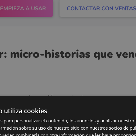
EMPIEZA A USAR
CONTACTAR CON VENTA
: micro-historias que ve
 reserva online en 15 segundos.”
 prueba traducción y navegación en vivo.”
b utiliza cookies
ora — menos fatiga visual, más comodidad.”
s para personalizar el contenido, los anuncios y analizar nuestro
mación sobre su uso de nuestro sitio con nuestros socios de pub
s pueden combinarla con otra información que les haya proporci