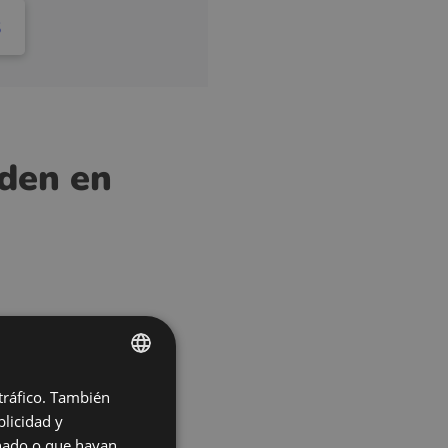
S
nden en
 tráfico. También
ENGLISH
licidad y
POLISH
onado o que hayan