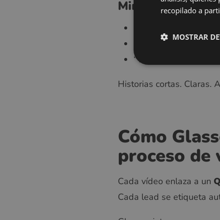
Mini-historias de
recopilado a parti
“De examen a gafas en
MOSTRAR DE
“Gafas inteligentes en
“Tu segundo par” — of
Historias cortas. Claras. 
Cómo Glasso
proceso de 
Cada vídeo enlaza a un
Cada lead se etiqueta a