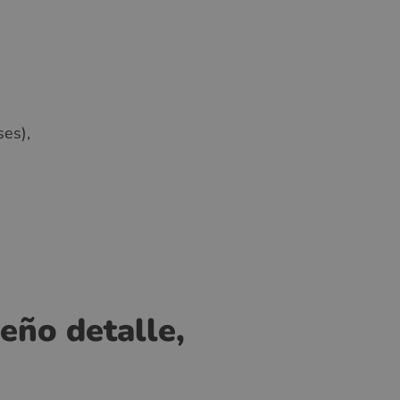
SWEDISH
GREEK
RUSSIAN
ses),
eño detalle,