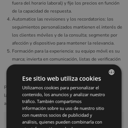
fuera del horario laboral) y fije los precios en función
de la capacidad de respuesta.
Automatice las revisiones y los recordatorios: los
seguimientos personalizados mantienen el interés de
los clientes móviles y de la consulta; segmente por
afección y dispositivo para mantener la relevancia.
Formación para la experiencia: su equipo móvil es su
marca; invierta en comunicación, listas de verificación
clínicas estandarizadas y resolución de problemas
sobre el terreno.
Ese sitio web utiliza cookies
Para ver ejemplos de cómo los equipos ópticos optimizan
Utilizamos cookies para personalizar el
ENGLISH
contenido, los anuncios y analizar nuestro
la programación, los datos de los clientes y la mensajería
POLISH
tráfico. También compartimos
a través de múltiples canales, consulte
Glasson.app
CZECH
información sobre su uso de nuestro sitio
con nuestros socios de publicidad y
GERMAN
Prueba gratuita de 7 días
análisis, quienes pueden combinarla con
SPANISH