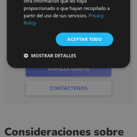
otra información que les haya
proporcionado o que hayan recopilado a
¿Tiene alguna pregunta?
FRENCH
partir del uso de sus servicios.
Privacy
CROATIAN
Háganoslo saber mediante el
Policy
ITALIAN
formulario de contacto que aparece
ACEPTAR TODO
LITHUANIAN
a continuación.
PORTUGUESE
MOSTRAR DETALLES
ROMANIAN
EMPIEZA GRATIS
TURKISH
DUTCH
CONTÁCTENOS
HUNGARIAN
SLOVENIAN
SWEDISH
GREEK
Consideraciones sobre
RUSSIAN