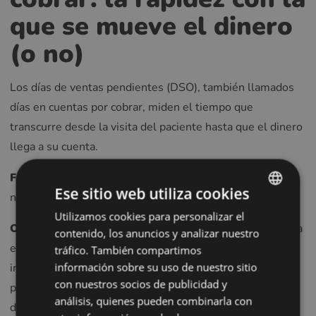
que se mueve el dinero
(o no)
Los días de ventas pendientes (DSO), también llamados
días en cuentas por cobrar, miden el tiempo que
transcurre desde la visita del paciente hasta que el dinero
llega a su cuenta.
Fórmula:
(promedio de cuentas por cobrar ÷ ingresos
Ese sitio web utiliza cookies
netos) × 365 días
Utilizamos cookies para personalizar el
ENGLISH
Objetivo para la optometría: 30-40 días.
Medicare paga
contenido, los anuncios y analizar nuestro
POLISH
en un mínimo de 14 días según las leyes de pago
tráfico. También compartimos
CZECH
información sobre su uso de nuestro sitio
inmediato. Los seguros comerciales deben pagar en un
con nuestros socios de publicidad y
plazo de 30 días. Si su DSO es de más de 50 días, el
GERMAN
análisis, quienes pueden combinarla con
dinero está atascado en algún sitio.
SPANISH