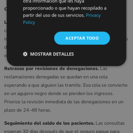
otra información que les haya
proporcionado o que hayan recopilado a
FRENCH
Cuellos de botella habituales:
partir del uso de sus servicios.
Privacy
CROATIAN
Lenta presentación de reclamaciones.
Algunas
Policy
ITALIAN
consultas agrupan las reclamaciones semanalmente o
ACEPTAR TODO
incluso mensualmente. Eso supone un retraso automático
LITHUANIAN
de entre 7 y 30 días. Presente las reclamaciones a diario
PORTUGUESE
MOSTRAR DETALLES
o, mejor aún, automáticamente al final de cada día.
ROMANIAN
Retrasos por revisiones de denegaciones.
Las
TURKISH
reclamaciones denegadas se quedan en una cola
DUTCH
esperando a que alguien las tramite. Esa cola se convierte
HUNGARIAN
en un agujero negro donde se pierden los ingresos.
SLOVENIAN
Priorice la revisión inmediata de las denegaciones en un
SWEDISH
plazo de 24-48 horas.
GREEK
Seguimiento del saldo de los pacientes.
Las consultas
RUSSIAN
esperan 30 días después de que el seguro pague para