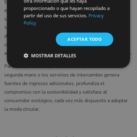
otra información que les haya
Entre los principales actores y plataformas que apoyan
proporcionado o que hayan recopilado a
FRENCH
esta tendencia se encuentran Seecly, Peep Eyewear, los
partir del uso de sus servicios.
Privacy
servicios de intercambio de Fashion Eyewear, True
CROATIAN
Policy
Vintage Eyewear y Reglaze Glasses Direct. Este mercado
ITALIAN
de segunda mano se alinea de forma natural con el
ACEPTAR TODO
LITHUANIAN
comercio minorista sostenible, ya que ofrece opciones
PORTUGUESE
asequibles y elegantes al tiempo que reduce los residuos.
MOSTRAR DETALLES
ROMANIAN
Para las ópticas, adoptar la venta de productos de
TURKISH
segunda mano o los servicios de intercambio genera
DUTCH
fuentes de ingresos adicionales, profundiza el
compromiso con la sostenibilidad y satisface al
HUNGARIAN
consumidor ecológico, cada vez más dispuesto a adoptar
SLOVENIAN
la moda circular.
SWEDISH
GREEK
RUSSIAN