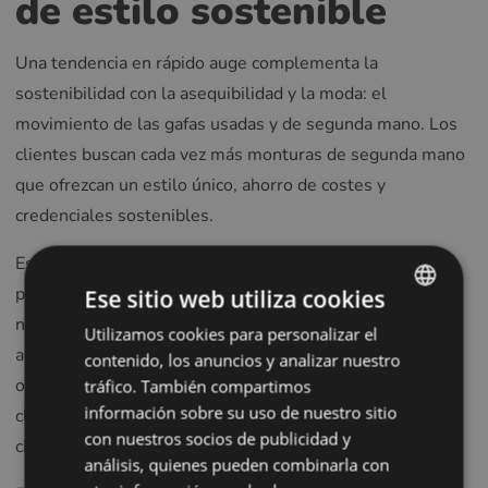
de estilo sostenible
Una tendencia en rápido auge complementa la
sostenibilidad con la asequibilidad y la moda: el
movimiento de las gafas usadas y de segunda mano. Los
clientes buscan cada vez más monturas de segunda mano
que ofrezcan un estilo único, ahorro de costes y
credenciales sostenibles.
Este segmento incluye gafas restauradas, limpiadas
profesionalmente y a menudo equipadas con lentes
Ese sitio web utiliza cookies
nuevas, junto con monturas vintage y de diseño
Utilizamos cookies para personalizar el
ENGLISH
apreciadas por su individualidad. Los minoristas que
contenido, los anuncios y analizar nuestro
POLISH
ofrecen programas de intercambio incentivan a los
tráfico. También compartimos
CZECH
información sobre su uso de nuestro sitio
clientes a devolver las gafas usadas, promoviendo la
con nuestros socios de publicidad y
GERMAN
circularidad a través de la reventa o el reciclaje.
análisis, quienes pueden combinarla con
SPANISH