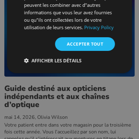
FRENCH
peuvent les combiner avec d"autres
informations que vous leur avez fournies
CROATIAN
ou qu"ils ont collectées lors de votre
ITALIAN
utilisation de leurs services.
Privacy Policy
LITHUANIAN
ACCEPTER TOUT
PORTUGUESE
ROMANIAN
AFFICHER LES DÉTAILS
TURKISH
DUTCH
Guide destiné aux opticiens
HUNGARIAN
indépendants et aux chaînes
SLOVENIAN
d’optique
SWEDISH
mai 14, 2026
, Olivia Wilson
GREEK
Votre patient entre dans votre magasin pour la troisième
RUSSIAN
fois cette année. Vous l'accueillez par son nom, lui
rappelez qu'il s'intéressait aux montures en titane lors de