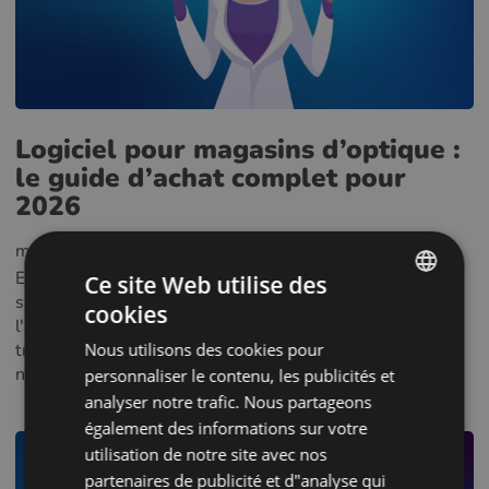
Logiciel pour magasins d’optique :
le guide d’achat complet pour
2026
mai 21, 2026
, Olivia Wilson
Entrez dans n'importe quel magasin d'optique bondé un
Ce site Web utilise des
samedi matin. L'optométriste est en plein examen à
cookies
ENGLISH
l'arrière. À l'avant, un membre du personnel essaie de
trouver la monture qu'un client souhaite commander à
Nous utilisons des cookies pour
POLISH
nouveau — mais celle-ci se trouve dans...
personnaliser le contenu, les publicités et
CZECH
analyser notre trafic. Nous partageons
également des informations sur votre
GERMAN
utilisation de notre site avec nos
SPANISH
partenaires de publicité et d"analyse qui