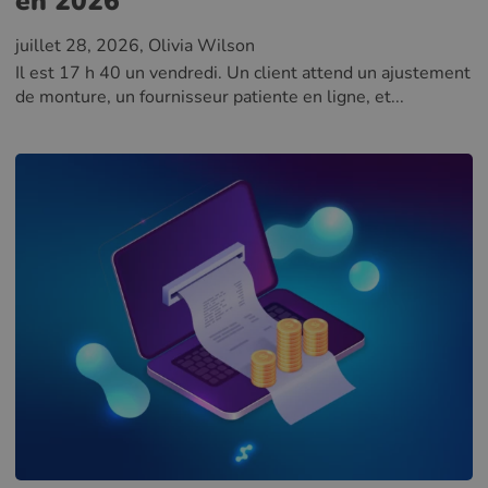
en 2026
juillet 28, 2026
, Olivia Wilson
Il est 17 h 40 un vendredi. Un client attend un ajustement
de monture, un fournisseur patiente en ligne, et...