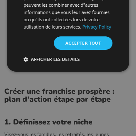
bénéfices, en particulier au cours des premiers mois.
FRENCH
peuvent les combiner avec d"autres
Saturation du marché : la surabondance de franchises
informations que vous leur avez fournies
CROATIAN
dans les centres urbains peut entraîner une
ou qu"ils ont collectées lors de votre
ITALIAN
concurrence intense et des guerres de prix entre les
utilisation de leurs services.
Privacy Policy
franchisés.
LITHUANIAN
Rigidité opérationnelle : Vous pouvez avoir moins de
ACCEPTER TOUT
PORTUGUESE
liberté pour tester de nouveaux produits, services ou
ROMANIAN
AFFICHER LES DÉTAILS
modèles de tarification par rapport à une entreprise
TURKISH
indépendante.
DUTCH
HUNGARIAN
Créer une franchise prospère :
plan d’action étape par étape
SLOVENIAN
SWEDISH
GREEK
1. Définissez votre niche
RUSSIAN
Visez-vous les familles, les retraités, les jeunes