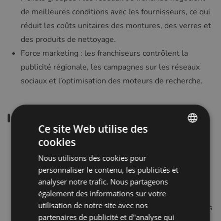
de meilleures conditions avec les fournisseurs, ce qui
réduit les coûts unitaires des montures, des verres et
des produits de nettoyage.
Force marketing : les franchiseurs contrôlent la
publicité régionale, les campagnes sur les réseaux
sociaux et l’optimisation des moteurs de recherche.
Inconvénients potentiels
Ce site Web utilise des
Autonomie limitée : les contrats de franchise
cookies
ENGLISH
stipulent souvent un contrôle strict sur la sélection
Nous utilisons des cookies pour
POLISH
des stocks, le choix des fournisseurs et les décisions
personnaliser le contenu, les publicités et
CZECH
relatives à l’image de marque.
analyser notre trafic. Nous partageons
également des informations sur votre
Frais permanents : les redevances de franchise et les
GERMAN
utilisation de notre site avec nos
contributions au fonds publicitaire peuvent réduire les
SPANISH
partenaires de publicité et d"analyse qui