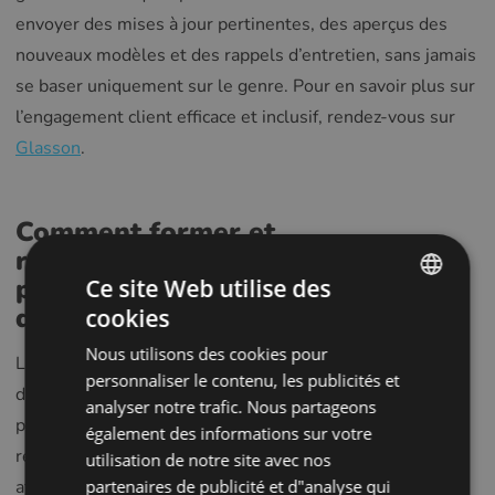
envoyer des mises à jour pertinentes, des aperçus des
nouveaux modèles et des rappels d’entretien, sans jamais
se baser uniquement sur le genre. Pour en savoir plus sur
l’engagement client efficace et inclusif, rendez-vous sur
Glasson
.
Comment former et
responsabiliser votre personnel
pour un commerce de détail sans
Ce site Web utilise des
distinction de genre
cookies
ENGLISH
Nous utilisons des cookies pour
POLISH
La transition vers une expérience de vente au détail sans
personnaliser le contenu, les publicités et
distinction de genre nécessite un changement culturel
CZECH
analyser notre trafic. Nous partageons
parmi vos employés. Il ne s’agit pas seulement de
également des informations sur votre
GERMAN
réorganiser les montures, mais aussi de changer les
utilisation de notre site avec nos
SPANISH
attitudes et les habitudes. Prenez en considération les
partenaires de publicité et d"analyse qui