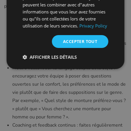
FRENCH
peuvent les combiner avec d"autres
points suivants :
informations que vous leur avez fournies
CROATIAN
Programmes de formation inclusifs : mettez en place
ou qu"ils ont collectées lors de votre
ITALIAN
utilisation de leurs services.
Privacy Policy
des ateliers qui explorent la diversité des genres, les
LITHUANIAN
préjugés inconscients et leur impact sur les
ACCEPTER TOUT
interactions avec les clients. Donnez au personnel des
PORTUGUESE
scénarios et des exercices de jeu de rôle pour
ROMANIAN
AFFICHER LES DÉTAILS
développer leur empathie.
TURKISH
Mettre l’accent sur le langage adapté et le style :
DUTCH
encouragez votre équipe à poser des questions
HUNGARIAN
ouvertes sur le confort, les préférences et le mode de
vie plutôt que de faire des suppositions sur le genre.
SLOVENIAN
Par exemple, « Quel style de monture préférez-vous ?
SWEDISH
» plutôt que « Vous cherchez une monture pour
GREEK
homme ou pour femme ? ».
RUSSIAN
Coaching et feedback continus : faites régulièrement