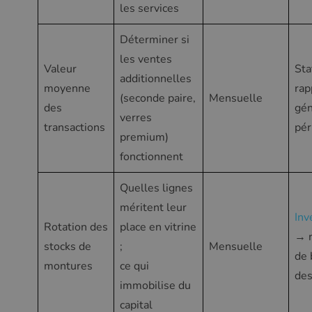
les services
Déterminer si
les ventes
Valeur
Sta
additionnelles
moyenne
rap
(seconde paire,
Mensuelle
des
gén
verres
transactions
pér
premium)
fonctionnent
Quelles lignes
méritent leur
Inv
Rotation des
place en vitrine
→ r
stocks de
;
Mensuelle
de 
montures
ce qui
des
immobilise du
capital