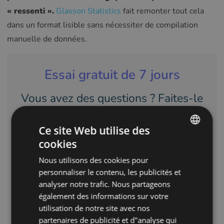
« ressenti ».
Glasson Statistics
fait remonter tout cela
dans un format lisible sans nécessiter de compilation
manuelle de données.
Essai gratuit de 7 jours
Vous avez des questions ? Faites-le
nous savoir via le formulaire
Ce site Web utilise des
Contactez-nous ci-dessous.
cookies
ENGLISH
Nous utilisons des cookies pour
POLISH
personnaliser le contenu, les publicités et
COMENZAR GRATIS
CZECH
analyser notre trafic. Nous partageons
également des informations sur votre
GERMAN
CONTACTEZ-NOUS
utilisation de notre site avec nos
SPANISH
partenaires de publicité et d"analyse qui