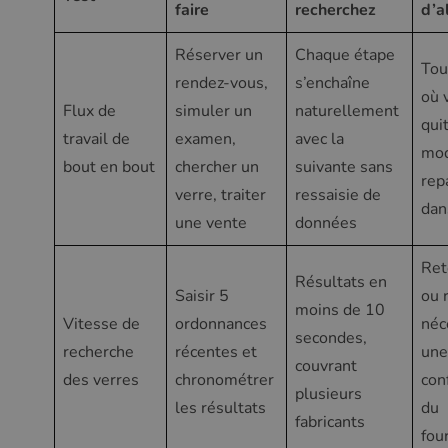
faire
recherchez
d’a
Réserver un
Chaque étape
Tou
rendez-vous,
s’enchaîne
où 
Flux de
simuler un
naturellement
qui
travail de
examen,
avec la
mod
bout en bout
chercher un
suivante sans
repa
verre, traiter
ressaisie de
dan
une vente
données
Ret
Résultats en
Saisir 5
ou 
moins de 10
Vitesse de
ordonnances
néc
secondes,
recherche
récentes et
une
couvrant
des verres
chronométrer
con
plusieurs
les résultats
du
fabricants
fou