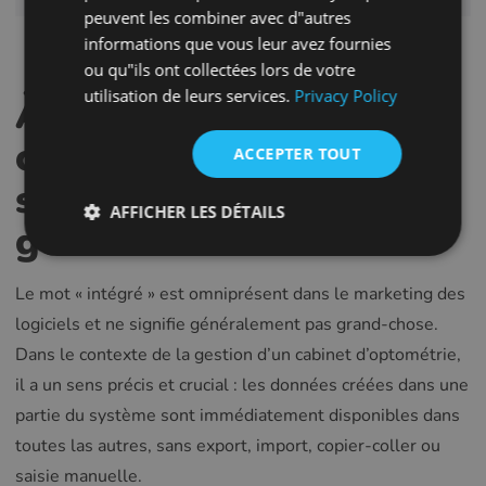
FRENCH
peuvent les combiner avec d"autres
informations que vous leur avez fournies
CROATIAN
ou qu"ils ont collectées lors de votre
ITALIAN
utilisation de leurs services.
Privacy Policy
À quoi ressemble
LITHUANIAN
concrètement une
ACCEPTER TOUT
PORTUGUESE
solution intégrée de
ROMANIAN
AFFICHER LES DÉTAILS
gestion de cabinet ?
TURKISH
DUTCH
Le mot « intégré » est omniprésent dans le marketing des
HUNGARIAN
logiciels et ne signifie généralement pas grand-chose.
SLOVENIAN
Dans le contexte de la gestion d’un cabinet d’optométrie,
il a un sens précis et crucial : les données créées dans une
SWEDISH
partie du système sont immédiatement disponibles dans
GREEK
toutes las autres, sans export, import, copier-coller ou
RUSSIAN
saisie manuelle.