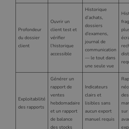
Historique
His
d’achats,
Ouvrir un
fra
dossiers
Profondeur
client test et
plu
d’examens,
du dossier
vérifier
écr
journal de
client
l’historique
rec
communication
accessible
dis
— le tout dans
req
une seule vue
Générer un
Rap
rapport de
Indicateurs
néc
ventes
clairs et
des
Exploitabilité
hebdomadaire
lisibles sans
man
des rapports
et un rapport
aucun export
sur
de balance
manuel requis
ava
des stocks
exp