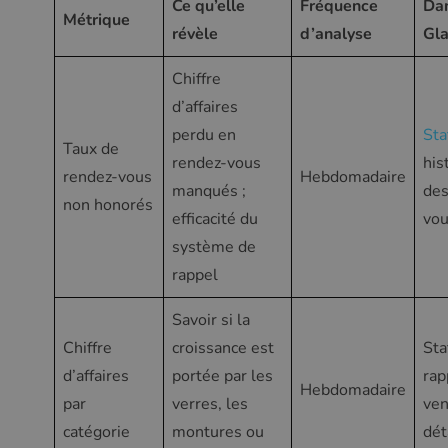
Ce qu’elle
Fréquence
Da
Métrique
révèle
d’analyse
Gl
Chiffre
d’affaires
perdu en
Sta
Taux de
rendez-vous
his
rendez-vous
Hebdomadaire
manqués ;
des
non honorés
efficacité du
vo
système de
rappel
Savoir si la
Chiffre
croissance est
Sta
d’affaires
portée par les
rap
Hebdomadaire
par
verres, les
ven
catégorie
montures ou
dét