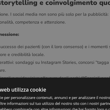
storytelling e coinvolgimento qu
nzione. I social media non sono più solo per la pubblicità: 
onalità, competenza e attenzione.
nessione:
 successo dei pazienti (con il loro consenso) e i momenti 
re e credibilità locale.
erattivi: sondaggi su Instagram Stories, concorsi “tagga
re.
ionali e guide visive alla cura degli occhi (“Consigli per 
ive” o “Le tendenze top degli occhiali invernali”).
web utilizza cookie
oerente: rispondi ai commenti, dai il benvenuto ai follo
ie per personalizzare contenuti, annunci e per analizzare il nostro 
sazione invece di limitarti a promuovere le offerte.
re informazioni sul tuo utilizzo del nostro sito con i nostri partne
trebbero combinarle con altre informazioni che hai fornito loro o