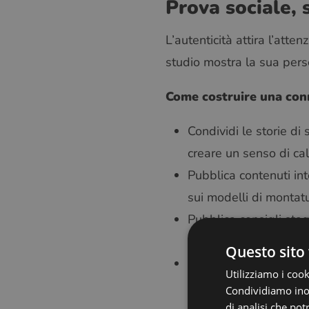
Prova sociale, 
L’autenticità attira l’atte
studio mostra la sua pers
Come costruire una con
Condividi le storie di
creare un senso di calo
Pubblica contenuti int
sui modelli di montatu
Pubblica consigli stag
durante le vacanze est
Questo sito 
Interagisci in modo c
Utilizziamo i cook
e incoraggia la conver
Condividiamo inolt
di analisi che po