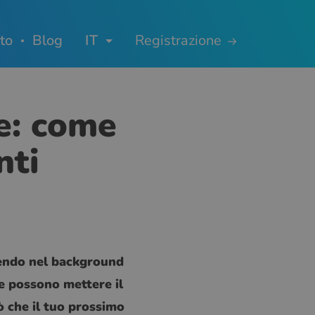
to
Blog
IT
Registrazione
ne: come
nti
anendo nel background
ne possono mettere il
ò che il tuo prossimo