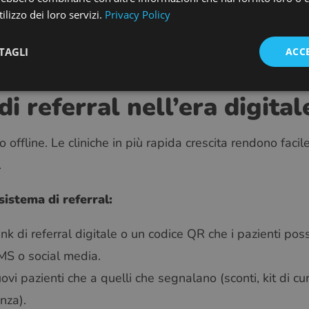
 cultura reale e l’impatto reale. I follower che si sentono
ilizzo dei loro servizi.
Privacy Policy
nti.
TAGLI
ACC
 referral nell’era digital
o offline. Le cliniche in più rapida crescita rendono facile
.
istema di referral:
ink di referral digitale o un codice QR che i pazienti po
S o social media.
nuovi pazienti che a quelli che segnalano (sconti, kit di c
nza).