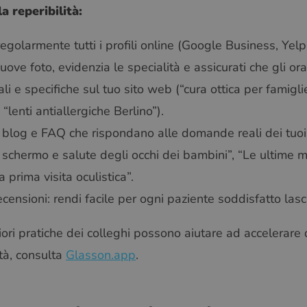
a reperibilità:
egolarmente tutti i profili online (Google Business, Yel
ove foto, evidenzia le specialità e assicurati che gli orar
i e specifiche sul tuo sito web (“cura ottica per famiglie
“lenti antiallergiche Berlino”).
ul blog e FAQ che rispondano alle domande reali dei tuoi
 schermo e salute degli occhi dei bambini”, “Le ultime m
 prima visita oculistica”.
ecensioni: rendi facile per ogni paziente soddisfatto las
gliori pratiche dei colleghi possono aiutare ad accelerare
tà, consulta
Glasson.app
.