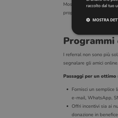
Mostra le persone reali, la
raccolto dal tuo ut
propensi a diventare pazie
MOSTRA DET
Programmi di
I referral non sono più sol
segnalare gli amici online
Passaggi per un ottimo s
Fornisci un semplice l
e-mail, WhatsApp, SM
Offri incentivi sia ai 
donazione in benefice