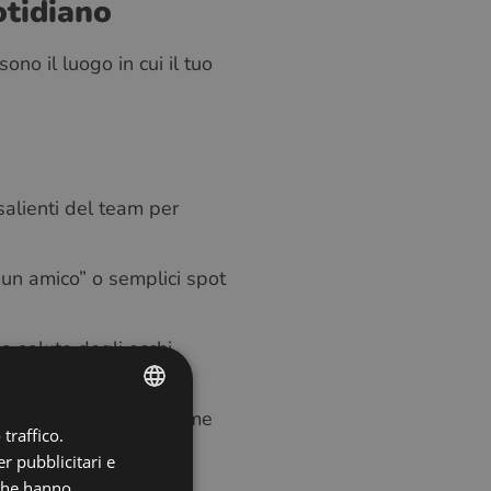
otidiano
sono il luogo in cui il tuo
salienti del team per
 un amico” o semplici spot
la salute degli occhi
wer chiamandoli per nome
traffico.
ENGLISH
r pubblicitari e
POLISH
 che hanno