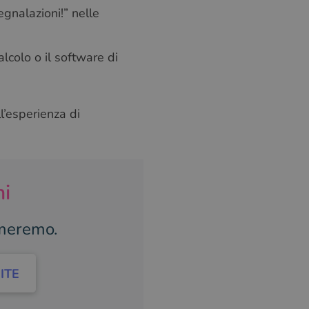
SWEDISH
egnalazioni!” nelle
GREEK
RUSSIAN
lcolo o il software di
l’esperienza di
ni
ameremo.
ITE