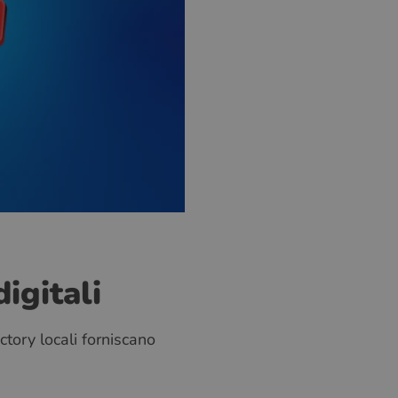
digitali
tory locali forniscano