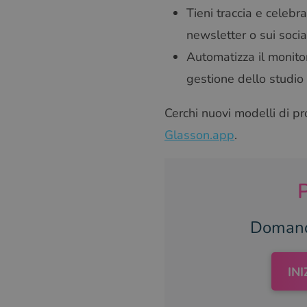
Tieni traccia e celebra
newsletter o sui socia
Automatizza il monitor
gestione dello studio
Cerchi nuovi modelli di pr
Glasson.app
.
P
Domande
IN