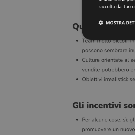
piccoli e affiatati.
raccolto dal tuo ut
MOSTRA DET
Quando hanno l
Team molto piccoli: in
possono sembrare inutil
Culture orientate al se
vendite potrebbero entr
Obiettivi irrealistici: 
Gli incentivi so
Per alcune cose, sì: g
promuovere un nuovo 