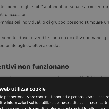
i: i bonus o gli “spiff” aiutano il personale a concentrars
ti o accessori.
ommissioni individuali o di gruppo possono stimolare u
 vendite: dove le vendite sono un obiettivo primario, gli 
sonale agli obiettivi aziendali.
entivi non funzionano
squadra: un’attenzione eccessiva ai premi individuali può
web utilizza cookie
iettivi aggressivi possono portare al burnout o a tattich
ie per personalizzare contenuti, annunci e per analizzare il nostro 
ti: ciò che entusiasma una persona può demotivare un’al
re informazioni sul tuo utilizzo del nostro sito con i nostri partne
trebbero combinarle con altre informazioni che hai fornito loro o