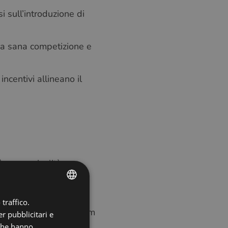
i sull’introduzione di
na sana competizione e
incentivi allineano il
 creare rivalità o
e di vendita invadenti.
traffico.
ENGLISH
tra, soprattutto in team
r pubblicitari e
POLISH
 che hanno