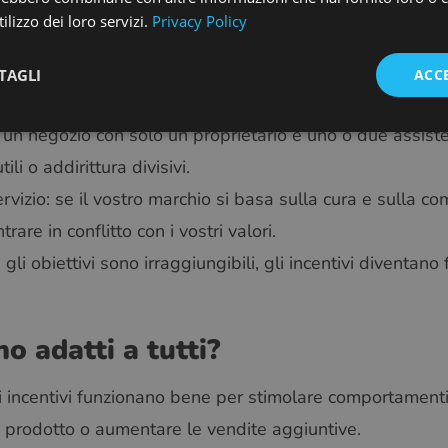
ilizzo dei loro servizi.
Privacy Policy
TAGLI
ACC
’effetto contrario
 un negozio con solo un proprietario e uno o due assistent
i o addirittura divisivi.
rvizio: se il vostro marchio si basa sulla cura e sulla comu
are in conflitto con i vostri valori.
se gli obiettivi sono irraggiungibili, gli incentivi diventano
no adatti a tutti?
li incentivi funzionano bene per stimolare comportamenti
prodotto o aumentare le vendite aggiuntive.