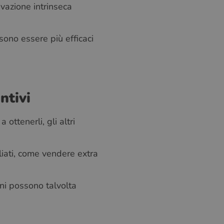
ivazione intrinseca
SWEDISH
GREEK
ssono essere più efficaci
RUSSIAN
ntivi
ottenerli, gli altri
iati, come vendere extra
rni possono talvolta