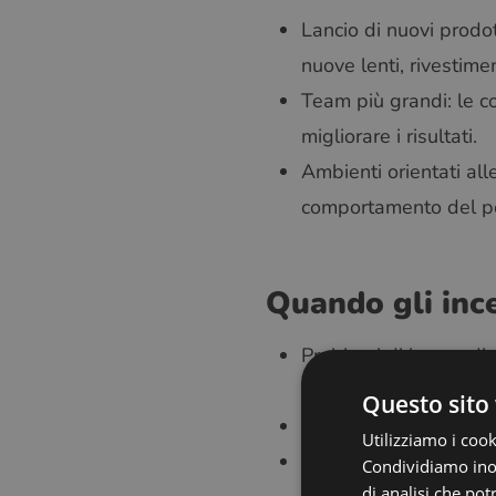
Lancio di nuovi prodott
nuove lenti, rivestimen
Team più grandi: le c
migliorare i risultati.
Ambienti orientati alle
comportamento del per
Quando gli inc
Problemi di lavoro di 
risentimento.
Questo sito 
Pressione e stress: ob
Utilizziamo i cook
Non motivanti per tut
Condividiamo inolt
di analisi che po