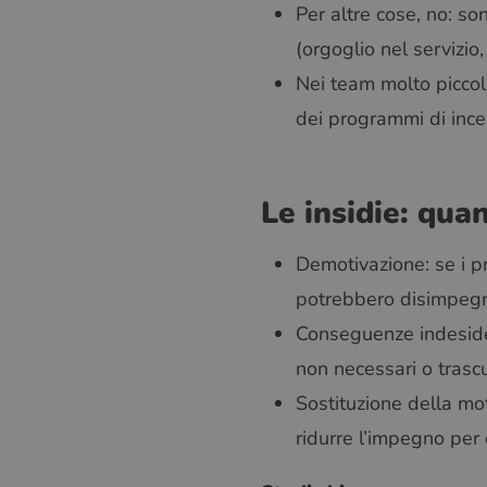
Per altre cose, no: so
(orgoglio nel servizio,
Nei team molto piccoli,
dei programmi di incen
Le insidie: qua
Demotivazione: se i pr
potrebbero disimpegn
Conseguenze indesider
non necessari o trascu
Sostituzione della mot
ridurre l’impegno per 