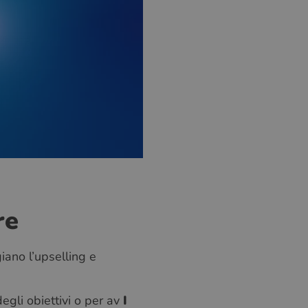
re
iano l’upselling e
egli obiettivi o per av
I