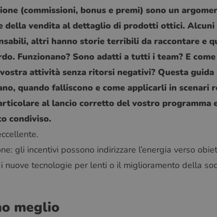
azione (commissioni, bonus e premi) sono un argom
 della vendita al dettaglio di prodotti ottici. Alcuni 
sabili, altri hanno storie terribili da raccontare e q
rdo. Funzionano? Sono adatti a tutti i team? E come è 
vostra attività senza ritorsi negativi? Questa guid
ano, quando falliscono e come applicarli in scenari re
articolare al lancio corretto del vostro programma 
to condiviso.
eccellente.
e: gli incentivi possono indirizzare l’energia verso obiet
nuove tecnologie per lenti o il miglioramento della sodd
no meglio