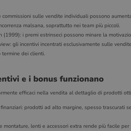
 le commissioni sulle vendite individuali possono aument
ncorrenza malsana, soprattutto nei team più piccoli.
n (1999): i premi estrinseci possono minare la motivazio
ew: gli incentivi incentrati esclusivamente sulle vendit
termine dei clienti.
ntivi e i bonus funzionano
armente efficaci nella vendita al dettaglio di prodotti otti
e finanziari: prodotti ad alto margine, spesso trascurati s
 montature, lenti e accessori extra rende più facile per i 