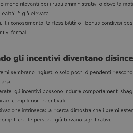
no meno rilevanti per i ruoli amministrativi o dove la mot
 lealtà) è già elevata.
 il riconoscimento, la flessibilità o i bonus condivisi po
tivi formali.
ndo gli incentivi diventano disince
emi sembrano ingiusti o solo pochi dipendenti riescono a 
arsi.
ate: gli incentivi possono indurre comportamenti sbagl
rare compiti non incentivati.
ivazione intrinseca: la ricerca dimostra che i premi este
compiti che le persone già trovano significativi.