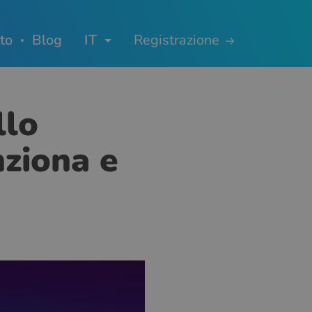
to
Blog
IT
Registrazione
llo
nziona e