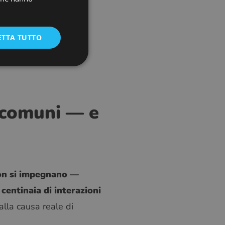
CZECH
voro sono connessi —
del cliente, il
GERMAN
ETTA TUTTO
elaborazione di una
SPANISH
FRENCH
CROATIAN
ITALIAN
ù comuni — e
LITHUANIAN
PORTUGUESE
ROMANIAN
TURKISH
non si impegnano —
DUTCH
centinaia di interazioni
HUNGARIAN
alla causa reale di
SLOVENIAN