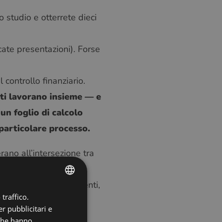
o studio e otterrete dieci
cate presentazioni). Forse
 controllo finanziario.
nti lavorano insieme — e
n foglio di calcolo
 particolare processo.
rano all’intersezione tra
endite di monture e lenti,
traffico.
ENGLISH
i e tiene traccia delle
r pubblicitari e
POLISH
 che hanno