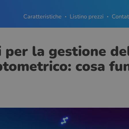
Caratteristiche
Listino prezzi
Contat
 per la gestione de
ptometrico: cosa fu