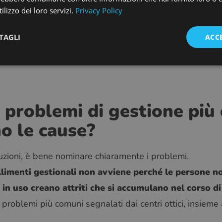
 senza intoppi sono quelli in cui questi flussi di la
ilizzo dei loro servizi.
Privacy Policy
 un appuntamento popola automaticamente la scheda 
TAGLI
ACC
me alimenta direttamente la ricerca delle lenti e l’
azzino senza alcun passaggio manuale separato.
i problemi di gestione pi
no le cause?
uzioni, è bene nominare chiaramente i problemi.
llimenti gestionali non avviene perché le persone 
 in uso creano attriti che si accumulano nel corso di 
problemi più comuni segnalati dai centri ottici, insieme 