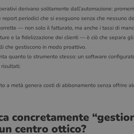
perativi derivano solitamente dall’automazione: promem
 e report periodici che si eseguono senza che nessuno debb
orrette — non solo il fatturato, ma anche i tassi di man
ure e la fidelizzazione dei clienti — è ciò che separa gli
li che gestiscono in modo proattivo.
ta quanto lo strumento stesso: un software configurato c
isultati;
to a metà genera costi di abbonamento senza offrire al
ica concretamente “gestio
un centro ottico?