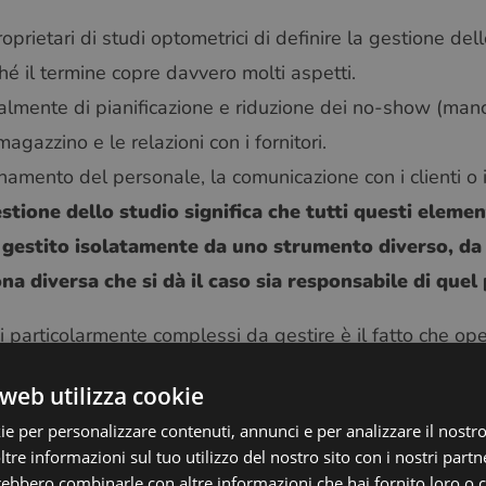
oprietari di studi optometrici di definire la gestione dell
hé il termine copre davvero molti aspetti.
ipalmente di pianificazione e riduzione dei no-show (man
 magazzino e le relazioni con i fornitori.
inamento del personale, la comunicazione con i clienti o il
stione dello studio significa che tutti questi eleme
gestito isolatamente da uno strumento diverso, da u
a diversa che si dà il caso sia responsabile di quel
ci particolarmente complessi da gestire è il fatto che ope
taglio.
web utilizza cookie
 il vostro team gestisce appuntamenti clinici, elabora v
ie per personalizzare contenuti, annunci e per analizzare il nostro 
ù fornitori, contatta i clienti per i rinnovi delle prescrizion
re informazioni sul tuo utilizzo del nostro sito con i nostri partne
tutto questo.
trebbero combinarle con altre informazioni che hai fornito loro o