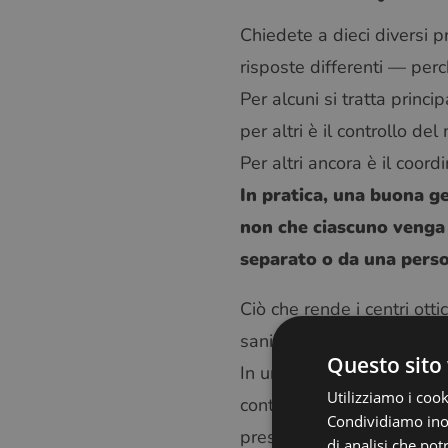
Chiedete a dieci diversi pr
risposte differenti — perc
Per alcuni si tratta princ
per altri è il controllo del
Per altri ancora è il coord
In pratica, una buona ge
non che ciascuno venga 
separato o da una person
Ciò che rende i centri otti
sanità e commercio al det
Questo sito 
In una giornata qualunque,
Utilizziamo i cook
controlla l’inventario di pi
Condividiamo inolt
prestazioni finanziarie di 
di analisi che po