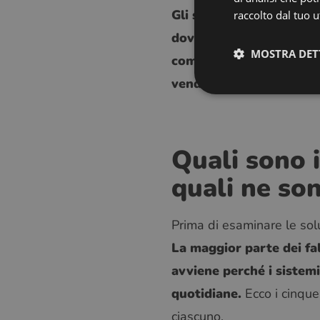
Gli studi che funzionano
raccolto dal tuo ut
dove la prenotazione di
MOSTRA DET
completamento di un esa
vendita aggiorna il mag
Quali sono 
quali ne so
Prima di esaminare le sol
La maggior parte dei fa
avviene perché i sistemi
quotidiane.
Ecco i cinque 
ciascuno.