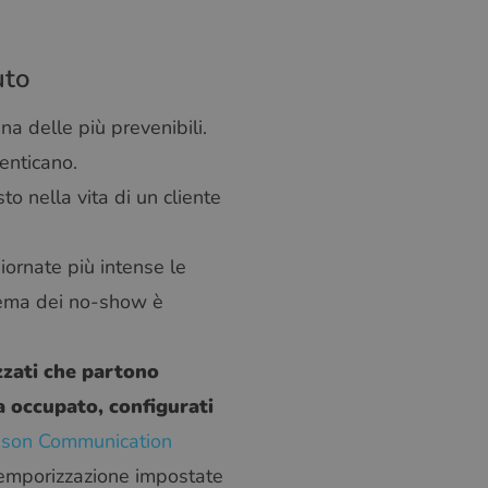
SWEDISH
GREEK
uto
RUSSIAN
na delle più prevenibili.
enticano.
o nella vita di un cliente
iornate più intense le
lema dei no-show è
zzati che partono
a occupato, configurati
sson Communication
temporizzazione impostate