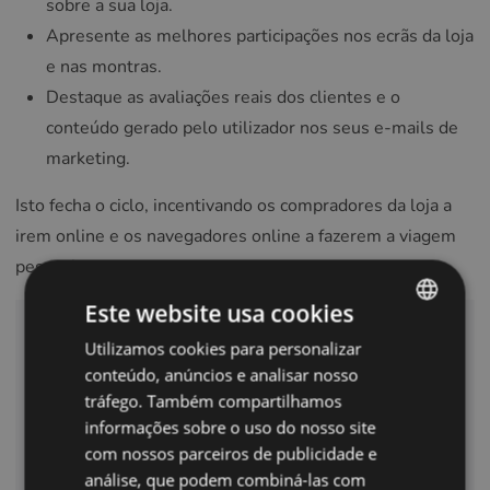
sobre a sua loja.
Apresente as melhores participações nos ecrãs da loja
e nas montras.
Destaque as avaliações reais dos clientes e o
conteúdo gerado pelo utilizador nos seus e-mails de
marketing.
Isto fecha o ciclo, incentivando os compradores da loja a
irem online e os navegadores online a fazerem a viagem
pessoalmente.
Este website usa cookies
Quer ver todo o potencial do
Utilizamos cookies para personalizar
ENGLISH
Glasson?
conteúdo, anúncios e analisar nosso
POLISH
tráfego. Também compartilhamos
Agende uma apresentação
CZECH
informações sobre o uso do nosso site
com nossos parceiros de publicidade e
GERMAN
análise, que podem combiná-las com