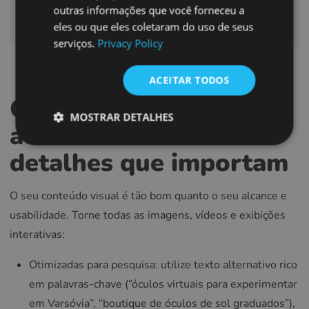
SPANISH
outras informações que você forneceu a
CONTATE-NOS
eles ou que eles coletaram do uso de seus
FRENCH
serviços.
Privacy Policy
CROATIAN
ITALIAN
ACEITAR TODOS
LITHUANIAN
Otimização,
MOSTRAR DETALHES
PORTUGUESE
acessibilidade e SEO:
ROMANIAN
detalhes que importam
TURKISH
DUTCH
O seu conteúdo visual é tão bom quanto o seu alcance e
usabilidade. Torne todas as imagens, vídeos e exibições
HUNGARIAN
interativas:
SLOVENIAN
SWEDISH
Otimizadas para pesquisa: utilize texto alternativo rico
em palavras-chave (“óculos virtuais para experimentar
GREEK
em Varsóvia”, “boutique de óculos de sol graduados”),
RUSSIAN