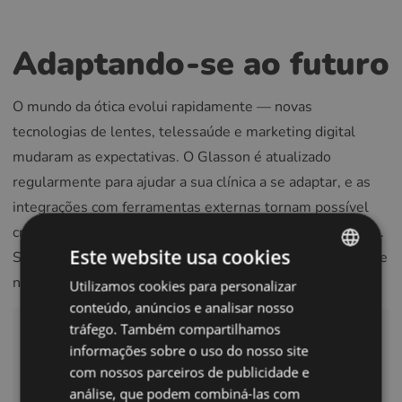
Adaptando-se ao futuro
O mundo da ótica evolui rapidamente — novas
tecnologias de lentes, telessaúde e marketing digital
mudaram as expectativas. O Glasson é atualizado
regularmente para ajudar a sua clínica a se adaptar, e as
integrações com ferramentas externas tornam possível
crescer, diversificar e competir em um setor em evolução.
Este website usa cookies
Se as suas necessidades mudarem, o sistema se adapta, e
não o contrário.
Utilizamos cookies para personalizar
ENGLISH
conteúdo, anúncios e analisar nosso
POLISH
tráfego. Também compartilhamos
Teste gratuito de 7 dias
CZECH
informações sobre o uso do nosso site
com nossos parceiros de publicidade e
GERMAN
Tem alguma pergunta? Deixe-nos
análise, que podem combiná-las com