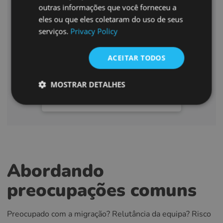
SPANISH
outras informações que você forneceu a
saber no formulário de contato
eles ou que eles coletaram do uso de seus
FRENCH
abaixo.
serviços.
Privacy Policy
CROATIAN
ITALIAN
ACEITAR TODOS
COMECE GRÁTIS
LITHUANIAN
MOSTRAR DETALHES
PORTUGUESE
CONTATE-NOS
ROMANIAN
TURKISH
DUTCH
HUNGARIAN
Abordando
SLOVENIAN
preocupações comuns
SWEDISH
GREEK
Preocupado com a migração? Relutância da equipa? Risco
RUSSIAN