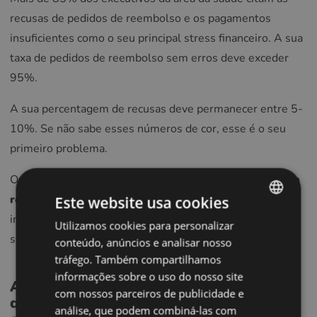
recusas de pedidos de reembolso e os pagamentos
insuficientes como o seu principal stress financeiro. A sua
taxa de pedidos de reembolso sem erros deve exceder
95%.
A sua percentagem de recusas deve permanecer entre 5-
10%. Se não sabe esses números de cor, esse é o seu
primeiro problema.
Os erros de faturação custam às clínicas cerca de
10% da
receita anual
— não porque a equipa de faturação seja
Este website usa cookies
incompetente, mas porque os processos manuais em
Utilizamos cookies para personalizar
ENGLISH
sistemas fragmentados criam erros inevitáveis.
conteúdo, anúncios e analisar nosso
POLISH
tráfego. Também compartilhamos
CZECH
informações sobre o uso do nosso site
A experiência do paciente desmorona
com nossos parceiros de publicidade e
GERMAN
quando os seus sistemas não se
análise, que podem combiná-las com