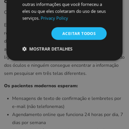
comunicam
SPANISH
outras informações que você forneceu a
eles ou que eles coletaram do uso de seus
FRENCH
Os seus pacientes não veem «sistemas». Eles veem caos.
serviços.
Privacy Policy
CROATIAN
Eles chegam para a consulta e observam a equipa da
ITALIAN
recepção a digitar manualmente informações que já
ACEITAR TODOS
deveriam estar no sistema. Eles esperam 20 minutos
LITHUANIAN
MOSTRAR DETALHES
além do horário marcado, sem nenhuma explicação. Eles
PORTUGUESE
ligam duas semanas depois para perguntar sobre o pedido
ROMANIAN
dos óculos e ninguém consegue encontrar a informação
TURKISH
sem pesquisar em três telas diferentes.
DUTCH
Os pacientes modernos esperam:
HUNGARIAN
Mensagens de texto de confirmação e lembretes por
SLOVENIAN
e-mail (não telefonemas)
SWEDISH
Agendamento online que funciona 24 horas por dia, 7
GREEK
dias por semana
RUSSIAN