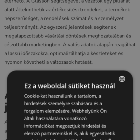
elérhető. A Glasson segítségével a vezetők egy pillanat
alatt áttekinthetik az értékesítési trendeket, a termékek
népszerűségét, a rendelések számát és a személyzet
teljesítményét. Az egyszerű jelentések segítenek
megalapozottabb vásárlási döntések meghozatalában és
célzottabb marketingben. A valós adatok alapján reagálhat
a lassú időszakokra, optimalizálhatja a készleteket és
nyomon követheti a változások hatását.
Ez a weboldal sütiket használ
Alkalmazkodás a
Cookie-kat használunk a tartalom, a
ENGLISH
jövőhöz
hirdetések személyre szabására és a
POLISH
forgalom elemzésére. Webhelyünk Ön
CZECH
általi használatára vonatkozó
Az optikai világ gyorsan változik – az új lencsetechnológia,
információkat megosztjuk hirdetési és
GERMAN
a távegészségügy és a digitális marketing megváltoztatta
elemző partnereinkkel is, akik egyesíthetik
SPANISH
az elvárásokat. A Glasson rendszeresen frissül, hogy