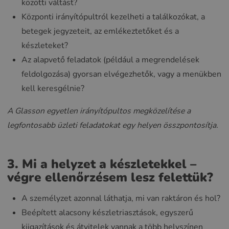
közötti váltást?
Központi irányítópultról kezelheti a találkozókat, a
betegek jegyzeteit, az emlékeztetőket és a
készleteket?
Az alapvető feladatok (például a megrendelések
feldolgozása) gyorsan elvégezhetők, vagy a menükben
kell keresgélnie?
A Glasson egyetlen irányítópultos megközelítése a
legfontosabb üzleti feladatokat egy helyen összpontosítja.
3. Mi a helyzet a készletekkel –
végre ellenőrzésem lesz felettük?
A személyzet azonnal láthatja, mi van raktáron és hol?
Beépített alacsony készletriasztások, egyszerű
kiigazítások és átvitelek vannak a több helyszínen