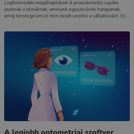
Legfontosabb megállapítások A praxiskezelés egyike
azoknak a témáknak, amelyek egyszerűnek hangzanak,
amíg ténylegesen el nem kezdi vezetni a vállalkozást. Ez...
A legjobb optometriai szoftver