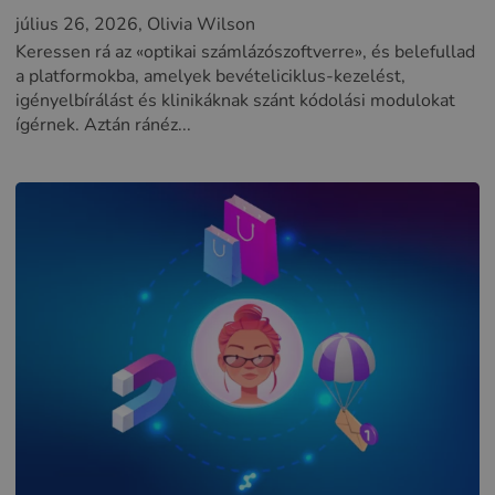
július 26, 2026
, Olivia Wilson
Keressen rá az «optikai számlázószoftverre», és belefullad
a platformokba, amelyek bevételiciklus-kezelést,
igényelbírálást és klinikáknak szánt kódolási modulokat
ígérnek. Aztán ránéz...