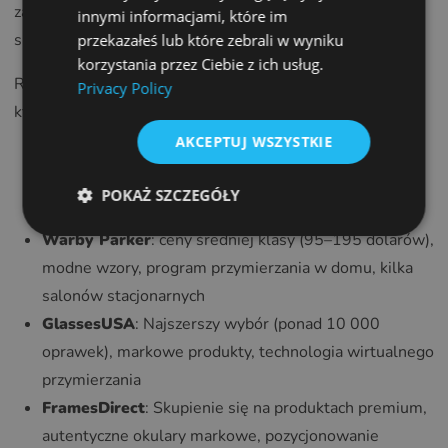
zazwyczaj o 40% tańsze niż identyczne produkty
FRENCH
innymi informacjami, które im
sprzedawane w sklepach stacjonarnych.
przekazałeś lub które zebrali w wyniku
CROATIAN
korzystania przez Ciebie z ich usług.
Rynek jest zdominowany przez kilku głównych graczy, z
ITALIAN
Privacy Policy
których każdy ma inne pozycjonowanie:
LITHUANIAN
AKCEPTUJ WSZYSTKIE
PORTUGUESE
Zenni Optical
: lider w segmencie budżetowym z
oprawkami już od 7 dolarów, ogromnym wyborem i
ROMANIAN
POKAŻ SZCZEGÓŁY
praktycznym podejściem
TURKISH
Warby Parker
: ceny średniej klasy (95–195 dolarów),
DUTCH
modne wzory, program przymierzania w domu, kilka
HUNGARIAN
salonów stacjonarnych
SLOVENIAN
GlassesUSA
: Najszerszy wybór (ponad 10 000
oprawek), markowe produkty, technologia wirtualnego
SWEDISH
przymierzania
GREEK
FramesDirect
: Skupienie się na produktach premium,
RUSSIAN
autentyczne okulary markowe, pozycjonowanie