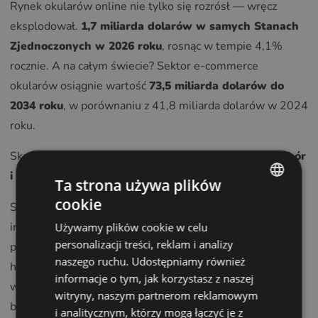
Rynek okularów online nie tylko się rozrósł — wręcz
eksplodował.
1,7 miliarda dolarów w samych Stanach
Zjednoczonych w 2026 roku
, rosnąc w tempie 4,1%
rocznie. A na całym świecie? Sektor e-commerce
okularów osiągnie wartość
73,5 miliarda dolarów do
2034 roku
, w porównaniu z 41,8 miliarda dolarów w 2024
roku.
Skąd ten gwałtowny wzrost? Trzy słowa:
wygoda, wybór
i cena
.
Ta strona używa plików
cookie
Sprzedawcy internetowi działają w oparciu o zasadniczo
ENGLISH
inne zasady ekonomiczne niż sklepy stacjonarne. Nie
Używamy plików cookie w celu
POLISH
personalizacji treści, reklam i analizy
ponoszą kosztów wynajmu najlepszych lokalizacji
CZECH
naszego ruchu. Udostępniamy również
handlowych. Mają minimalne koszty osobowe. Magazyny
informacje o tym, jak korzystasz z naszej
GERMAN
w tanich lokalizacjach. Oszczędności te przekładają się
witryny, naszym partnerom reklamowym
SPANISH
bezpośrednio na Państwa portfel — oprawki online są
i analitycznym, którzy mogą łączyć je z