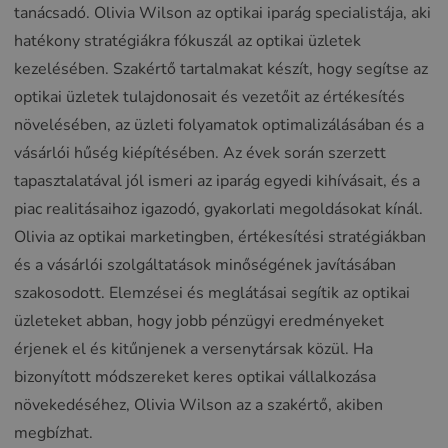
tanácsadó. Olivia Wilson az optikai iparág specialistája, aki
hatékony stratégiákra fókuszál az optikai üzletek
kezelésében. Szakértő tartalmakat készít, hogy segítse az
optikai üzletek tulajdonosait és vezetőit az értékesítés
növelésében, az üzleti folyamatok optimalizálásában és a
vásárlói hűség kiépítésében. Az évek során szerzett
tapasztalatával jól ismeri az iparág egyedi kihívásait, és a
piac realitásaihoz igazodó, gyakorlati megoldásokat kínál.
Olivia az optikai marketingben, értékesítési stratégiákban
és a vásárlói szolgáltatások minőségének javításában
szakosodott. Elemzései és meglátásai segítik az optikai
üzleteket abban, hogy jobb pénzügyi eredményeket
érjenek el és kitűnjenek a versenytársak közül. Ha
bizonyított módszereket keres optikai vállalkozása
növekedéséhez, Olivia Wilson az a szakértő, akiben
megbízhat.