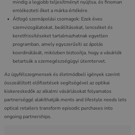
mindig a legjobb teljesítményt nyújtsa, és finoman
emlékezteti őket a márka értékére.
Átfogó szemápolási csomagok: Ezek éves
szemvizsgálatokat, beállításokat, lencséket és
keretfrissítéseket tartalmazhatnak egyetlen
programban, amely egyszerűsíti az ápolás
koordinálását, miközben biztosítja, hogy a vásárlók
betartsák a szemegészségügyi ütemtervet.
Az ügyfélszegmensek és életmódbeli igények szerint
összeállított előfizetések segítségével az optikai
kiskereskedők az alkalmi vásárlásokat folyamatos
partnerséggé alakíthatják.ments and lifestyle needs lets
optical retailers transform episodic purchases into
ongoing partnerships.