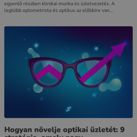
egyenlő részben klinikai munka és üzletvezetés. A
legtöbb optometrista és optikus az előbbire van...
Hogyan növelje optikai üzletét: 9