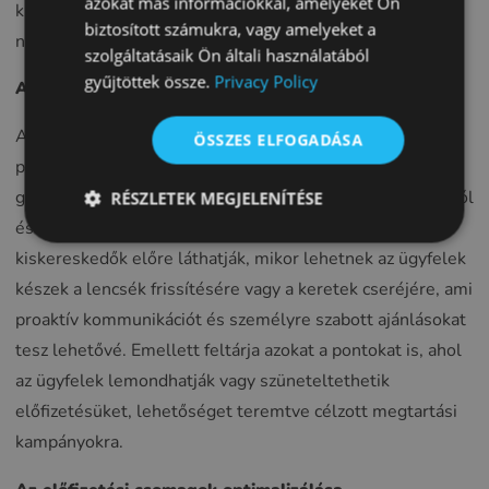
azokat más információkkal, amelyeket Ön
kínálatukat, előre jelezhetik a vásárlói magatartást, és
biztosított számukra, vagy amelyeket a
FRENCH
növelhetik az elkötelezettséget és az elégedettséget.
szolgáltatásaik Ön általi használatából
CROATIAN
gyűjtöttek össze.
Privacy Policy
A vásárlói magatartásról szóló betekintés
ITALIAN
Az előfizetési modellek folyamatos kapcsolattartási
ÖSSZES ELFOGADÁSA
LITHUANIAN
pontokat hoznak létre az ügyfelekkel, értékes adatokat
PORTUGUESE
generálva a vásárlási szokásokról, a termékpreferenciákról
RÉSZLETEK MEGJELENÍTÉSE
ROMANIAN
és a használati ciklusokról. Ezen mutatók elemzésével a
TURKISH
kiskereskedők előre láthatják, mikor lehetnek az ügyfelek
készek a lencsék frissítésére vagy a keretek cseréjére, ami
DUTCH
proaktív kommunikációt és személyre szabott ajánlásokat
HUNGARIAN
tesz lehetővé. Emellett feltárja azokat a pontokat is, ahol
SLOVENIAN
az ügyfelek lemondhatják vagy szüneteltethetik
SWEDISH
előfizetésüket, lehetőséget teremtve célzott megtartási
GREEK
kampányokra.
RUSSIAN