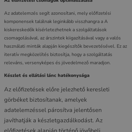
Az előfizetési csomagok optimalizálása
Az adatelemzés segít azonosítani, mely előfizetési
komponensek találnak leginkább visszhangra a A
kiskereskedők kísérletezhetnek a szolgáltatások
csomagolásával, az árszintek kiigazításával vagy a valós
használati minták alapján kiegészítők bevezetésével. Ez az
iteratív megközelítés biztosítja, hogy a szolgáltatás
releváns, versenyképes és jövedelmező maradjon.
Készlet és ellátási lánc hatékonysága
Az előfizetések előre jelezhető keresleti
görbéket biztosítanak, amelyek
adatelemzéssel párosítva jelentősen
javíthatják a készletgazdálkodást. Az
előfizetések alapján történő jövőbeli