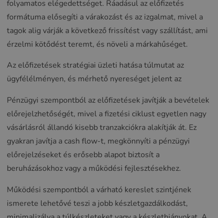
folyamatos elégedettséget. Ráadásul az előfizetés
formátuma elősegíti a várakozást és az izgalmat, mivel a
tagok alig várják a következő frissítést vagy szállítást, ami
érzelmi kötődést teremt, és növeli a márkahűséget.
Az előfizetések stratégiai üzleti hatása túlmutat az
ügyfélélményen, és mérhető nyereséget jelent az
Pénzügyi szempontból az előfizetések javítják a bevételek
előrejelzhetőségét, mivel a fizetési ciklust egyetlen nagy
vásárlásról állandó kisebb tranzakciókra alakítják át. Ez
gyakran javítja a cash flow-t, megkönnyíti a pénzügyi
előrejelzéseket és erősebb alapot biztosít a
beruházásokhoz vagy a működési fejlesztésekhez.
Működési szempontból a várható kereslet szintjének
ismerete lehetővé teszi a jobb készletgazdálkodást,
minimalizálva a túlkészleteket vagy a készlethiányokat. A