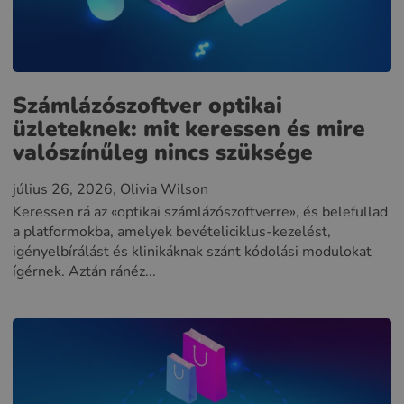
Számlázószoftver optikai
üzleteknek: mit keressen és mire
valószínűleg nincs szüksége
július 26, 2026
, Olivia Wilson
Keressen rá az «optikai számlázószoftverre», és belefullad
a platformokba, amelyek bevételiciklus-kezelést,
igényelbírálást és klinikáknak szánt kódolási modulokat
ígérnek. Aztán ránéz...