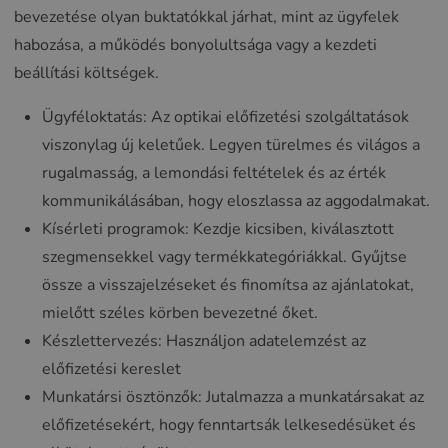
bevezetése olyan buktatókkal járhat, mint az ügyfelek
habozása, a működés bonyolultsága vagy a kezdeti
beállítási költségek.
Ügyféloktatás: Az optikai előfizetési szolgáltatások
viszonylag új keletűek. Legyen türelmes és világos a
rugalmasság, a lemondási feltételek és az érték
kommunikálásában, hogy eloszlassa az aggodalmakat.
Kísérleti programok: Kezdje kicsiben, kiválasztott
szegmensekkel vagy termékkategóriákkal. Gyűjtse
össze a visszajelzéseket és finomítsa az ajánlatokat,
mielőtt széles körben bevezetné őket.
Készlettervezés: Használjon adatelemzést az
előfizetési kereslet
Munkatársi ösztönzők: Jutalmazza a munkatársakat az
előfizetésekért, hogy fenntartsák lelkesedésüket és