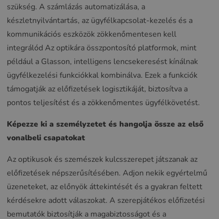
szükség. A számlázás automatizálása, a
készletnyilvántartás, az ügyfélkapcsolat-kezelés és a
kommunikációs eszközök zökkenőmentesen kell
integrálód Az optikára összpontosító platformok, mint
például a Glasson, intelligens lencsekeresést kínálnak
ügyfélkezelési funkciókkal kombinálva. Ezek a funkciók
támogatják az előfizetések logisztikáját, biztosítva a
pontos teljesítést és a zökkenőmentes ügyfélkövetést.
Képezze ki a személyzetet és hangolja össze az első
vonalbeli csapatokat
Az optikusok és szemészek kulcsszerepet játszanak az
előfizetések népszerűsítésében. Adjon nekik egyértelmű
üzeneteket, az előnyök áttekintését és a gyakran feltett
kérdésekre adott válaszokat. A szerepjátékos előfizetési
bemutatók biztosítják a magabiztosságot és a