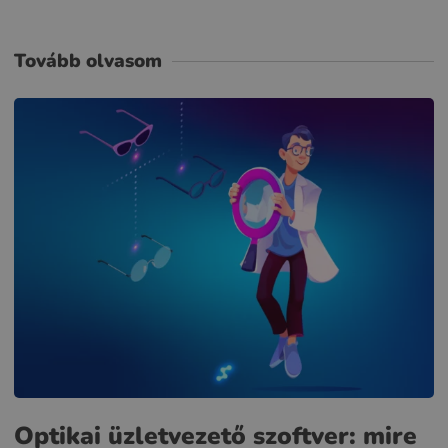
Tovább olvasom
Optikai üzletvezető szoftver: mire