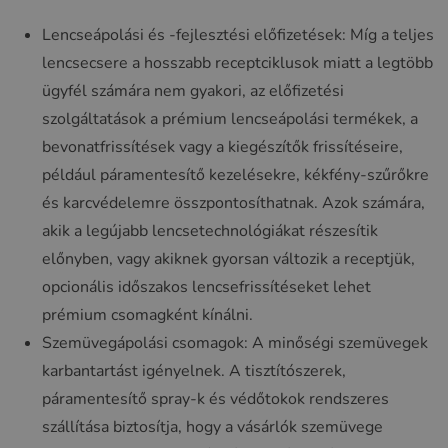
Lencseápolási és -fejlesztési előfizetések: Míg a teljes
lencsecsere a hosszabb receptciklusok miatt a legtöbb
ügyfél számára nem gyakori, az előfizetési
szolgáltatások a prémium lencseápolási termékek, a
bevonatfrissítések vagy a kiegészítők frissítéseire,
például páramentesítő kezelésekre, kékfény-szűrőkre
és karcvédelemre összpontosíthatnak. Azok számára,
akik a legújabb lencsetechnológiákat részesítik
előnyben, vagy akiknek gyorsan változik a receptjük,
opcionális időszakos lencsefrissítéseket lehet
prémium csomagként kínálni.
Szemüvegápolási csomagok: A minőségi szemüvegek
karbantartást igényelnek. A tisztítószerek,
páramentesítő spray-k és védőtokok rendszeres
szállítása biztosítja, hogy a vásárlók szemüvege