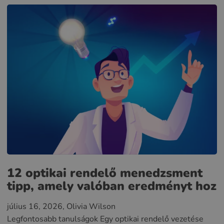
12 optikai rendelő menedzsment
tipp, amely valóban eredményt hoz
július 16, 2026
, Olivia Wilson
Legfontosabb tanulságok Egy optikai rendelő vezetése