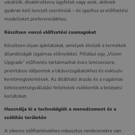
vásárlók, divatérzékeny ügyfelek vagy azok, akiknek
gyakran kell lencsét cserélniük – és igazítsa az előfizetési
modelleket preferenciáikhoz.
Készítsen vonzó előfizetési csomagokat
Készítsen olyan ajánlatokat, amelyek ötvözik a termékek
állandóságát izgalmas előnyökkel. Például egy „Vision
Upgrade” előfizetés tartalmazhat éves lencsecsere,
prioritásos időpontok a látásvizsgálatokhoz és exkluzív
keretmegtekintések. Az átlátható árazás és a rugalmas
kötelezettségvállalási feltételek csökkentik a belépési
korlátokat.
Használja ki a technológiát a menedzsment és a
szállítás területén
A sikeres előfizetésekhez robusztus rendszerekre van