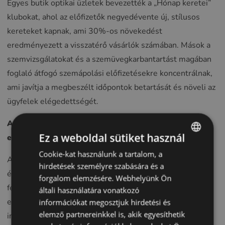
Egyes butik optikai üzletek bevezették a „Hónap keretei”
klubokat, ahol az előfizetők negyedévente új, stílusos
kereteket kapnak, ami 30%-os növekedést
eredményezett a visszatérő vásárlók számában. Mások a
szemvizsgálatokat és a szemüvegkarbantartást magában
foglaló átfogó szemápolási előfizetésekre koncentrálnak,
ami javítja a megbeszélt időpontok betartását és növeli az
ügyfelek elégedettségét.
Adatok és elemzések felhasználása az optikai
Ez a weboldal sütiket használ
előfizetési modellek optimalizálása érdekében
Cookie-kat használunk a tartalom, a
ENGLISH
Az optikai kiskereskedők az előfizetési modellek sikerét
hirdetések személyre szabására és a
POLISH
és fenntarthatóságát az adatok és elemzések stratégiai
forgalom elemzésére. Webhelyünk Ön
felhasználásával biztosíthatják a leghatékonyabban. Az
CZECH
általi használatára vonatkozó
előfizetési interakciók során keletkező rengeteg
információkat megosztjuk hirdetési és
GERMAN
elemző partnereinkkel is, akik egyesíthetik
információ kiaknázásával az üzletek finomhangolhatják
SPANISH