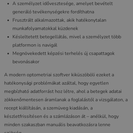
A személyzet idővesztesége, amelyet bevételt
generáló tevékenységekre fordíthatna
Frusztrált alkalmazottak, akik hatékonytalan
munkafolyamatokkal küzdenek
Késleltetett betegellátás, mivel a személyzet több
platformon is navigál
Megnövekedett képzési terhelés új csapattagok
bevonásakor
A modern optometriai szoftver kiküszöböli ezeket a
hatékonysági problémákat azáltal, hogy egyetlen
megbízható adatforrást hoz létre, ahol a betegek adatai
zökkenőmentesen áramlanak a foglalástól a vizsgálaton, a
recept kiállításán, a szemüveg kiadásán, a
készletfrissítésen és a számlázáson át – anélkül, hogy
minden szakaszban manuális beavatkozásra lenne