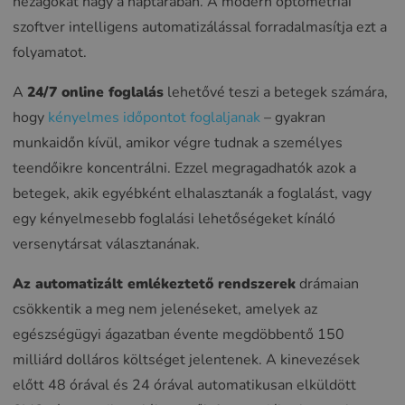
hézagokat hagy a naptárában. A modern optometriai
szoftver intelligens automatizálással forradalmasítja ezt a
folyamatot.
A
24/7 online foglalás
lehetővé teszi a betegek számára,
hogy
kényelmes időpontot foglaljanak
– gyakran
munkaidőn kívül, amikor végre tudnak a személyes
teendőikre koncentrálni. Ezzel megragadhatók azok a
betegek, akik egyébként elhalasztanák a foglalást, vagy
egy kényelmesebb foglalási lehetőségeket kínáló
versenytársat választanának.
Az automatizált emlékeztető rendszerek
drámaian
csökkentik a meg nem jelenéseket, amelyek az
egészségügyi ágazatban évente megdöbbentő 150
milliárd dolláros költséget jelentenek. A kinevezések
előtt 48 órával és 24 órával automatikusan elküldött