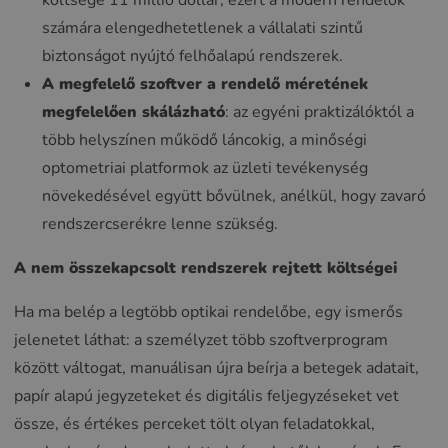
költsége 11 millió dollár, ezért a modern rendelők
számára elengedhetetlenek a vállalati szintű
biztonságot nyújtó felhőalapú rendszerek.
A megfelelő szoftver a rendelő méretének
megfelelően skálázható
: az egyéni praktizálóktól a
több helyszínen működő láncokig, a minőségi
optometriai platformok az üzleti tevékenység
növekedésével együtt bővülnek, anélkül, hogy zavaró
rendszercserékre lenne szükség.
A nem összekapcsolt rendszerek rejtett költségei
Ha ma belép a legtöbb optikai rendelőbe, egy ismerős
jelenetet láthat: a személyzet több szoftverprogram
között váltogat, manuálisan újra beírja a betegek adatait,
papír alapú jegyzeteket és digitális feljegyzéseket vet
össze, és értékes perceket tölt olyan feladatokkal,