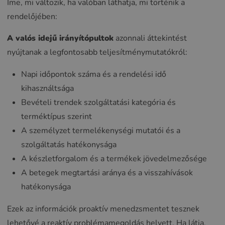
Íme, mi változik, ha valóban láthatja, mi történik a
rendelőjében:
A valós idejű irányítópultok
azonnali áttekintést
nyújtanak a legfontosabb teljesítménymutatókról:
Napi időpontok száma és a rendelési idő
kihasználtsága
Bevételi trendek szolgáltatási kategória és
terméktípus szerint
A személyzet termelékenységi mutatói és a
szolgáltatás hatékonysága
A készletforgalom és a termékek jövedelmezősége
A betegek megtartási aránya és a visszahívások
hatékonysága
Ezek az információk proaktív menedzsmentet tesznek
lehetővé a reaktív problémamegoldás helyett. Ha látja,