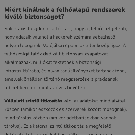
Miért kínálnak a felhőalapú rendszerek
kiváló biztonságot?
Sok praxis tulajdonos attól tart, hogy a „felhő” azt jelenti,
hogy adataik valahol a hackerek számára sebezhető
helyen lebegnek. Valójában éppen az ellenkezője igaz. A
felhőszolgáltatók dedikált biztonsági csapatokat
alkalmaznak, milliókat fektetnek a biztonsági
infrastruktúrába, és olyan tanúsítványokat tartanak fenn,
amelyek önállóan történő megszerzése a praxisának
többet kerülne, mint az éves bevétele.
Vállalati szintű titkosítás
védi az adatokat mind átvitel
közben (amikor eszközök és szerverek között mozognak),
mind tárolás közben (amikor adatbázisokban vannak
tárolva). Ez a katonai szintű titkosítás a megfelelő
dekódoló kulcsok nélkül használhatatlanná teszi a