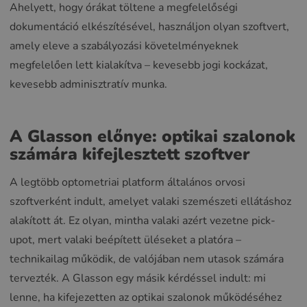
Ahelyett, hogy órákat töltene a megfelelőségi
dokumentáció elkészítésével, használjon olyan szoftvert,
amely eleve a szabályozási követelményeknek
megfelelően lett kialakítva – kevesebb jogi kockázat,
kevesebb adminisztratív munka.
A Glasson előnye: optikai szalonok
számára kifejlesztett szoftver
A legtöbb optometriai platform általános orvosi
szoftverként indult, amelyet valaki szemészeti ellátáshoz
alakított át. Ez olyan, mintha valaki azért vezetne pick-
upot, mert valaki beépített üléseket a platóra –
technikailag működik, de valójában nem utasok számára
tervezték. A Glasson egy másik kérdéssel indult: mi
lenne, ha kifejezetten az optikai szalonok működéséhez