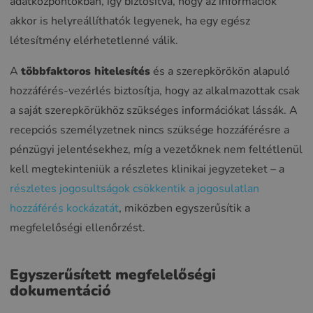
adatközpontokban, így biztosítva, hogy az információk
akkor is helyreállíthatók legyenek, ha egy egész
létesítmény elérhetetlenné válik.
A
többfaktoros hitelesítés
és a szerepkörökön alapuló
hozzáférés-vezérlés biztosítja, hogy az alkalmazottak csak
a saját szerepkörükhöz szükséges információkat lássák. A
recepciós személyzetnek nincs szüksége hozzáférésre a
pénzügyi jelentésekhez, míg a vezetőknek nem feltétlenül
kell megtekinteniük a részletes klinikai jegyzeteket – a
részletes jogosultságok csökkentik a jogosulatlan
hozzáférés kockázatát
, miközben egyszerűsítik a
megfelelőségi ellenőrzést.
Egyszerűsített megfelelőségi
dokumentáció