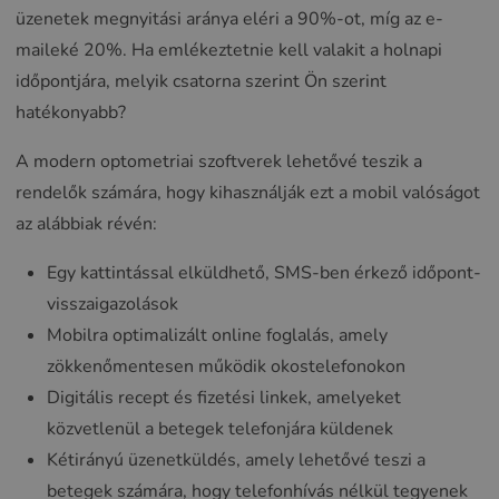
üzenetek megnyitási aránya eléri a 90%-ot, míg az e-
maileké 20%. Ha emlékeztetnie kell valakit a holnapi
időpontjára, melyik csatorna szerint Ön szerint
hatékonyabb?
A modern optometriai szoftverek lehetővé teszik a
rendelők számára, hogy kihasználják ezt a mobil valóságot
az alábbiak révén:
Egy kattintással elküldhető, SMS-ben érkező időpont-
visszaigazolások
Mobilra optimalizált online foglalás, amely
zökkenőmentesen működik okostelefonokon
Digitális recept és fizetési linkek, amelyeket
közvetlenül a betegek telefonjára küldenek
Kétirányú üzenetküldés, amely lehetővé teszi a
betegek számára, hogy telefonhívás nélkül tegyenek