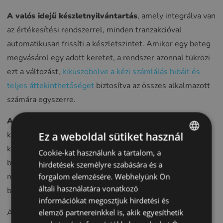
A valós idejű készletnyilvántartás
, amely integrálva van
az értékesítési rendszerrel, minden tranzakcióval
automatikusan frissíti a készletszintet. Amikor egy beteg
megvásárol egy adott keretet, a rendszer azonnal tükrözi
ezt a változást,
kiküszöbölve a kézi számlálás hibáit és
teljes áttekinthetőséget
biztosítva az összes alkalmazott
számára egyszerre.
A vonalkód és a QR-kód beolvasása
egyszerűsíti a
kiszolgálási folyamatot, mivel egy egyszerű beolvasással
Ez a weboldal sütiket használ
közvetlenül összekapcsolja a kereteket és a lencséket a
Cookie-kat használunk a tartalom, a
ENGLISH
beteg receptjeivel. Ez kiküszöböli az átírási hibákat,
hirdetések személyre szabására és a
POLISH
miközben felgyorsítja a tranzakciós folyamatot és javítja a
forgalom elemzésére. Webhelyünk Ön
CZECH
általi használatára vonatkozó
betegek élményét.
információkat megosztjuk hirdetési és
GERMAN
Az
automatikus újrarendelési riasztások
figyelemmel
elemző partnereinkkel is, akik egyesíthetik
SPANISH