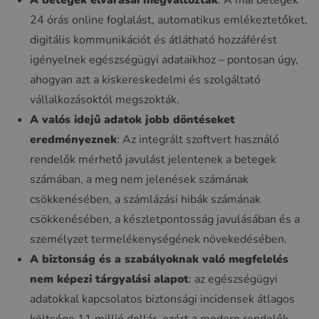
A betegek elvárásai megváltoztak
: A mai betegek
24 órás online foglalást, automatikus emlékeztetőket,
digitális kommunikációt és átlátható hozzáférést
igényelnek egészségügyi adataikhoz – pontosan úgy,
ahogyan azt a kiskereskedelmi és szolgáltató
vállalkozásoktól megszokták.
A valós idejű adatok jobb döntéseket
eredményeznek
: Az integrált szoftvert használó
rendelők mérhető javulást jelentenek a betegek
számában, a meg nem jelenések számának
csökkenésében, a számlázási hibák számának
csökkenésében, a készletpontosság javulásában és a
személyzet termelékenységének növekedésében.
A biztonság és a szabályoknak való megfelelés
nem képezi tárgyalási alapot
: az egészségügyi
adatokkal kapcsolatos biztonsági incidensek átlagos