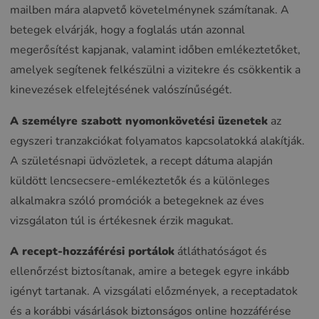
mailben mára alapvető követelménynek számítanak. A
betegek elvárják, hogy a foglalás után azonnal
megerősítést kapjanak, valamint időben emlékeztetőket,
amelyek segítenek felkészülni a vizitekre és csökkentik a
kinevezések elfelejtésének valószínűségét.
A személyre szabott nyomonkövetési üzenetek
az
egyszeri tranzakciókat folyamatos kapcsolatokká alakítják.
A születésnapi üdvözletek, a recept dátuma alapján
küldött lencsecsere-emlékeztetők és a különleges
alkalmakra szóló promóciók a betegeknek az éves
vizsgálaton túl is értékesnek érzik magukat.
A recept-hozzáférési portálok
átláthatóságot és
ellenőrzést biztosítanak, amire a betegek egyre inkább
igényt tartanak. A vizsgálati előzmények, a receptadatok
és a korábbi vásárlások biztonságos online hozzáférése