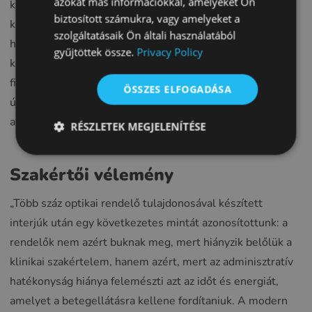
azokat más információkkal, amelyeket Ön
kísérik a készleteket, és értesítést küldenek, amikor a
biztosított számukra, vagy amelyeket a
FRENCH
készlet eléri az előre beállított küszöbértéket. Ahelyett,
szolgáltatásaik Ön általi használatából
hogy akkor fedezné fel, hogy elfogyott egy népszerű
CROATIAN
gyűjtöttek össze.
Privacy Policy
keretmodell, amikor egy beteg azt kéri, előre
ITALIAN
figyelmeztetést kap, amely lehetővé teszi a proaktív
ÖSSZES ELFOGADÁSA
LITHUANIAN
újrarendelést – így optimális készletszintet tarthat fenn,
PORTUGUESE
anélkül, hogy költséges túlkészletek keletkeznének.
RÉSZLETEK MEGJELENÍTÉSE
ROMANIAN
TURKISH
Szakértői vélemény
DUTCH
„Több száz optikai rendelő tulajdonosával készített
HUNGARIAN
interjúk után egy következetes mintát azonosítottunk: a
SLOVENIAN
rendelők nem azért buknak meg, mert hiányzik belőlük a
SWEDISH
klinikai szakértelem, hanem azért, mert az adminisztratív
GREEK
hatékonyság hiánya felemészti azt az időt és energiát,
amelyet a betegellátásra kellene fordítaniuk. A modern
RUSSIAN