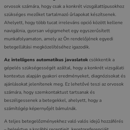
orvosok számára, hogy csak a konkrét vizsgálattípusokhoz
szükséges mezőket tartalmazó űrlapokat készítsenek.
Ahelyett, hogy több tucat irreleváns opció között kellene
navigálnia, gyorsan végigmehet egy egyszerűsített
munkafolyamaton, amely az Ön rendelőjének egyedi
betegellátási megközelítéséhez igazodik.
Az intelligens automatikus javaslatok
csökkentik a
gépelés szükségességét azáltal, hogy a konkrét vizsgálati
kontextus alapján gyakori eredményeket, diagnózisokat és
ajánlásokat jelenítenek meg. Ez lehetővé teszi az orvosok
számára, hogy szemkontaktust tartsanak és
beszélgessenek a betegekkel, ahelyett, hogy a
számítógép képernyőjét bámulnák.
A teljes betegelőzményekhez való valós idejű hozzáférés
– beleértve a korábbi receptjeit, keretpreferenciáit,