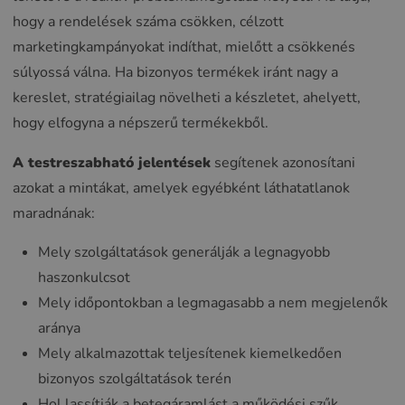
hogy a rendelések száma csökken, célzott
marketingkampányokat indíthat, mielőtt a csökkenés
súlyossá válna. Ha bizonyos termékek iránt nagy a
kereslet, stratégiailag növelheti a készletet, ahelyett,
hogy elfogyna a népszerű termékekből.
A testreszabható jelentések
segítenek azonosítani
azokat a mintákat, amelyek egyébként láthatatlanok
maradnának:
Mely szolgáltatások generálják a legnagyobb
haszonkulcsot
Mely időpontokban a legmagasabb a nem megjelenők
aránya
Mely alkalmazottak teljesítenek kiemelkedően
bizonyos szolgáltatások terén
Hol lassítják a betegáramlást a működési szűk