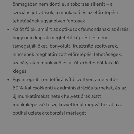
önmagában nem dönti el a toborzás sikerét – a
szociális juttatások, a munkaidő és az előrelépési
lehetőségek ugyanolyan fontosak
Az öt fő ok, amiért az optikusok felmondanak: az érzés,
hogy nem kaptak megfelelő képzést és nem
támogatják őket, bonyolult, frusztráló szoftverek,
nincsenek meghatározott előrelépési lehetőségek,
szabálytalan munkaidő és a túlterhelésből fakadó
kiégés
Egy integrált rendelőirányító szoftver, amely 40–
60%-kal csökkenti az adminisztrációs terheket, és az
új munkatársakat hetek helyett órák alatt
munkaképessé teszi, közvetlenül megváltoztatja az
optikai üzletek toborzási mérlegét