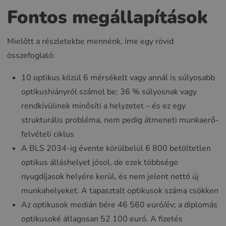
Fontos megállapítások
Mielőtt a részletekbe mennénk, íme egy rövid
összefoglaló:
10 optikus közül 6 mérsékelt vagy annál is súlyosabb
optikushiányról számol be; 36 % súlyosnak vagy
rendkívülinek minősíti a helyzetet – és ez egy
strukturális probléma, nem pedig átmeneti munkaerő-
felvételi ciklus
A BLS 2034-ig évente körülbelül 6 800 betöltetlen
optikus álláshelyet jósol, de ezek többsége
nyugdíjasok helyére kerül, és nem jelent nettó új
munkahelyeket. A tapasztalt optikusok száma csökken
Az optikusok medián bére 46 560 euró/év; a diplomás
optikusoké átlagosan 52 100 euró. A fizetés