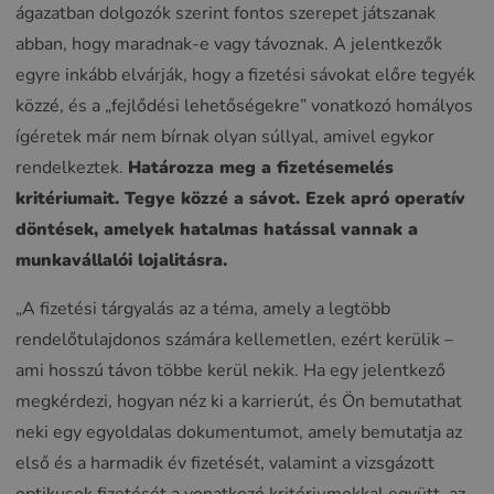
ágazatban dolgozók szerint fontos szerepet játszanak
abban, hogy maradnak-e vagy távoznak. A jelentkezők
egyre inkább elvárják, hogy a fizetési sávokat előre tegyék
közzé, és a „fejlődési lehetőségekre” vonatkozó homályos
ígéretek már nem bírnak olyan súllyal, amivel egykor
rendelkeztek.
Határozza meg a fizetésemelés
kritériumait. Tegye közzé a sávot. Ezek apró operatív
döntések, amelyek hatalmas hatással vannak a
munkavállalói lojalitásra.
„A fizetési tárgyalás az a téma, amely a legtöbb
rendelőtulajdonos számára kellemetlen, ezért kerülik –
ami hosszú távon többe kerül nekik. Ha egy jelentkező
megkérdezi, hogyan néz ki a karrierút, és Ön bemutathat
neki egy egyoldalas dokumentumot, amely bemutatja az
első és a harmadik év fizetését, valamint a vizsgázott