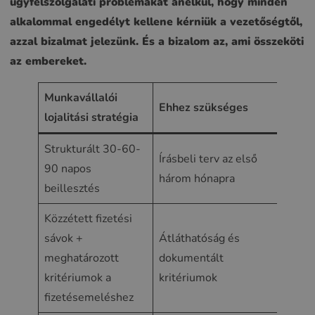
ügyfélszolgálati problémákat anélkül, hogy minden
alkalommal engedélyt kellene kérniük a vezetőségtől,
azzal bizalmat jelezünk. És a bizalom az, ami összeköti
az embereket.
Munkavállalói
Ehhez szükséges
Hatá
lojalitási stratégia
Strukturált 30-60-
Csökk
Írásbeli terv az első
90 napos
legm
három hónapra
beillesztés
fluktu
Közzétett fizetési
Megsz
sávok +
Átláthatóság és
bizon
meghatározott
dokumentált
bizal
kritériumok a
kritériumok
munká
fizetésemeléshez