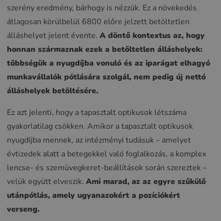
szerény eredmény, bárhogy is nézzük. Ez a növekedés
átlagosan körülbelül 6800 előre jelzett betöltetlen
álláshelyet jelent évente.
A döntő kontextus az, hogy
honnan származnak ezek a betöltetlen álláshelyek:
többségük a nyugdíjba vonuló és az iparágat elhagyó
munkavállalók pótlására szolgál, nem pedig új nettó
álláshelyek betöltésére.
Ez azt jelenti, hogy a tapasztalt optikusok létszáma
gyakorlatilag csökken. Amikor a tapasztalt optikusok
nyugdíjba mennek, az intézményi tudásuk – amelyet
évtizedek alatt a betegekkel való foglalkozás, a komplex
lencse- és szemüvegkeret-beállítások során szereztek –
velük együtt elveszik.
Ami marad, az az egyre szűkülő
utánpótlás, amely ugyanazokért a pozíciókért
verseng.