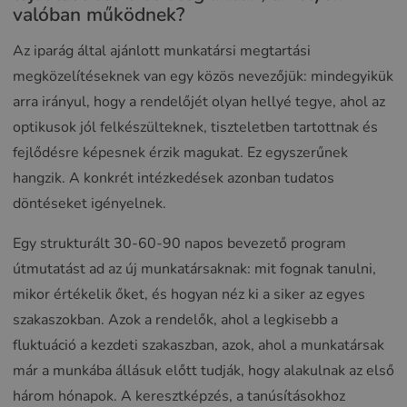
valóban működnek?
Az iparág által ajánlott munkatársi megtartási
megközelítéseknek van egy közös nevezőjük: mindegyikük
arra irányul, hogy a rendelőjét olyan hellyé tegye, ahol az
optikusok jól felkészülteknek, tiszteletben tartottnak és
fejlődésre képesnek érzik magukat. Ez egyszerűnek
hangzik. A konkrét intézkedések azonban tudatos
döntéseket igényelnek.
Egy strukturált 30-60-90 napos bevezető program
útmutatást ad az új munkatársaknak: mit fognak tanulni,
mikor értékelik őket, és hogyan néz ki a siker az egyes
szakaszokban. Azok a rendelők, ahol a legkisebb a
fluktuáció a kezdeti szakaszban, azok, ahol a munkatársak
már a munkába állásuk előtt tudják, hogy alakulnak az első
három hónapok. A keresztképzés, a tanúsításokhoz