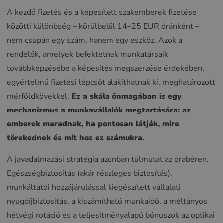
A kezdő fizetés és a képesített szakemberek fizetése
közötti különbség – körülbelül 14–25 EUR óránként –
nem csupán egy szám, hanem egy eszköz. Azok a
rendelők, amelyek befektetnek munkatársaik
továbbképzésébe a képesítés megszerzése érdekében,
egyértelmű fizetési lépcsőt alakíthatnak ki, meghatározott
mérföldkövekkel.
Ez a skála önmagában is egy
mechanizmus a munkavállalók megtartására: az
emberek maradnak, ha pontosan látják, mire
törekednek és mit hoz ez számukra.
A javadalmazási stratégia azonban túlmutat az órabéren.
Egészségbiztosítás (akár részleges biztosítás),
munkáltatói hozzájárulással kiegészített vállalati
nyugdíjbiztosítás, a kiszámítható munkaidő, a méltányos
hétvégi rotáció és a teljesítményalapú bónuszok az optikai