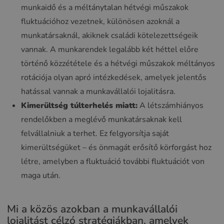
munkaidő és a méltánytalan hétvégi műszakok
fluktuációhoz vezetnek, különösen azoknál a
munkatársaknál, akiknek családi kötelezettségeik
vannak. A munkarendek legalább két héttel előre
történő közzététele és a hétvégi műszakok méltányos
rotációja olyan apró intézkedések, amelyek jelentős
hatással vannak a munkavállalói lojalitásra.
Kimerültség túlterhelés miatt:
A létszámhiányos
rendelőkben a meglévő munkatársaknak kell
felvállalniuk a terhet. Ez felgyorsítja saját
kimerültségüket – és önmagát erősítő körforgást hoz
létre, amelyben a fluktuáció további fluktuációt von
maga után.
Mi a közös azokban a munkavállalói
lojalitást célzó stratégiákban, amelyek