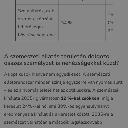
Szolgáltatók, akik
The Visio
szerint a képzési
34 %
Council,
lehetőségek
2025. ápri
bővítése segítene
A szemészeti ellátás területén dolgozó
összes személyzet is nehézségekkel küzd?
Az optikusok hiánya nem egyedi eset. A szemészeti
ellátórendszer minden szintje egyszerre van nyomás alatt
– és ez a nyomás lefelé hat az optikusokra. A szemészek
kínálata 2035-ig várhatóan
12 %-kal csökken
, míg a
kereslet 24%-kal nő, ami 30%-os egyensúlyhiányt
eredményez a kínálat és a kereslet között. 2035-re a
szemészet várhatóan a második legalacsonyabb