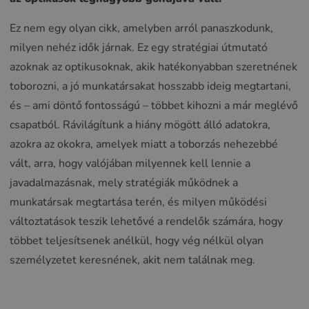
Ez nem egy olyan cikk, amelyben arról panaszkodunk,
milyen nehéz idők járnak. Ez egy stratégiai útmutató
azoknak az optikusoknak, akik hatékonyabban szeretnének
toborozni, a jó munkatársakat hosszabb ideig megtartani,
és – ami döntő fontosságú – többet kihozni a már meglévő
csapatból. Rávilágítunk a hiány mögött álló adatokra,
azokra az okokra, amelyek miatt a toborzás nehezebbé
vált, arra, hogy valójában milyennek kell lennie a
javadalmazásnak, mely stratégiák működnek a
munkatársak megtartása terén, és milyen működési
változtatások teszik lehetővé a rendelők számára, hogy
többet teljesítsenek anélkül, hogy vég nélkül olyan
személyzetet keresnének, akit nem találnak meg.