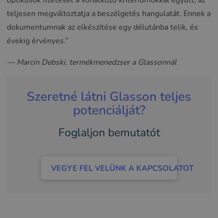
optikusok fizetését a vonatkozó kritériumokkal együtt, az
teljesen megváltoztatja a beszélgetés hangulatát. Ennek a
dokumentumnak az elkészítése egy délutánba telik, és
évekig érvényes.”
— Marcin Debski, termékmenedzser a Glassonnál
Szeretné látni Glasson teljes
potenciálját?
Foglaljon bemutatót
VEGYE FEL VELÜNK A KAPCSOLATOT