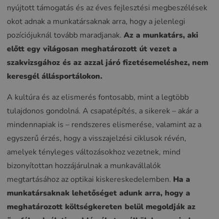
nyújtott támogatás és az éves fejlesztési megbeszélések
okot adnak a munkatársaknak arra, hogy a jelenlegi
pozíciójuknál tovább maradjanak.
Az a munkatárs, aki
előtt egy világosan meghatározott út vezet a
szakvizsgához és az azzal járó fizetésemeléshez, nem
keresgél állásportálokon.
A kultúra és az elismerés fontosabb, mint a legtöbb
tulajdonos gondolná. A csapatépítés, a sikerek – akár a
mindennapiak is – rendszeres elismerése, valamint az a
egyszerű érzés, hogy a visszajelzési ciklusok révén,
amelyek tényleges változásokhoz vezetnek, mind
bizonyítottan hozzájárulnak a munkavállalók
megtartásához az optikai kiskereskedelemben.
Ha a
munkatársaknak lehetőséget adunk arra, hogy a
meghatározott költségkereten belül megoldják az