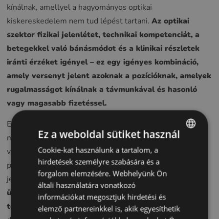
kínálnak, amellyel a hagyományos optikai
kiskereskedelem nem tud lépést tartani.
Az optikai
szektor fizikai jelenlétet, technikai kompetenciát, a
betegekkel való bánásmódot és a klinikai részletek
iránti érzéket igényel – ez egy igényes kombináció,
amely versenyt jelent azoknak a pozícióknak, amelyek
rugalmasságot kínálnak a távmunkával és hasonló
vagy magasabb fizetéssel.
Ez nem olyan probléma, amelyet az optikai üzletek teljes
Ez a weboldal sütiket használ
mértékben megoldhatnak. De ez az oka annak, hogy a
Cookie-kat használunk a tartalom, a
ENGLISH
vállalati kultúra, a munkaidő tervezhetősége és a nem
hirdetések személyre szabására és a
pénzügyi juttatások ma nagyobb súllyal esnek latba a
POLISH
forgalom elemzésére. Webhelyünk Ön
jelentkezők döntéshozatalában, mint korábban.
Azok az
CZECH
általi használatára vonatkozó
üzletek, amelyek a vállalati kultúra terén jól
információkat megosztjuk hirdetési és
GERMAN
teljesítenek, gyakran nagyon konkrét, operatív
elemző partnereinkkel is, akik egyesíthetik
SPANISH