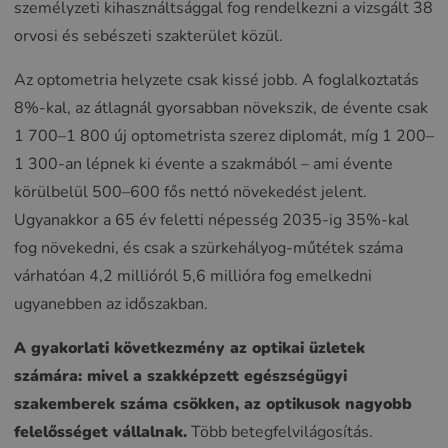
személyzeti kihasználtsággal fog rendelkezni a vizsgált 38
orvosi és sebészeti szakterület közül.
Az optometria helyzete csak kissé jobb. A foglalkoztatás
8%-kal, az átlagnál gyorsabban növekszik, de évente csak
1 700–1 800 új optometrista szerez diplomát, míg 1 200–
1 300-an lépnek ki évente a szakmából – ami évente
körülbelül 500–600 fős nettó növekedést jelent.
Ugyanakkor a 65 év feletti népesség 2035-ig 35%-kal
fog növekedni, és csak a szürkehályog-műtétek száma
várhatóan 4,2 millióról 5,6 millióra fog emelkedni
ugyanebben az időszakban.
A gyakorlati következmény az optikai üzletek
számára: mivel a szakképzett egészségügyi
szakemberek száma csökken, az optikusok nagyobb
felelősséget vállalnak.
Több betegfelvilágosítás.