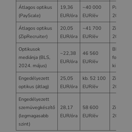
Átlagos optikus
19,36
~40 000
PayScale
(PayScale)
EUR/óra
EUR/év
2026
Átlagos optikus
20,05
~41 700
ZipRecrui
(ZipRecruiter)
EUR/óra
EUR/év
2025
Optikusok
BLS-
~22,38
46 560
mediánja (BLS,
foglalkoz
EUR/óra
EUR/év
2024. május)
kilátások
Engedélyezett
25,05
kb. 52 100
ZipRecrui
optikus (átlag)
EUR/óra
EUR/év
2025
Engedélyezett
szemüvegkészítő
28,17
58 600
ZipRecrui
(legmagasabb
EUR/óra
EUR/év
2025
szint)