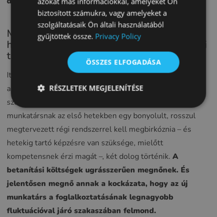
döntésekkel teszik ezt – nem szlogenekkel.
azokat más információkkal, amelyeket Ön
biztosított számukra, vagy amelyeket a
FRENCH
szolgáltatásaik Ön általi használatából
CROATIAN
Mi az a szoftveres akadály – és miért
gyűjtöttek össze.
Privacy Policy
hagyják figyelmen kívül a legtöbb toborzási
ITALIAN
tanácsban?
ÖSSZES ELFOGADÁSA
LITHUANIAN
Itt van az a tényező, amelyről szinte senki sem beszél,
PORTUGUESE
RÉSZLETEK MEGJELENÍTÉSE
amikor optikusok felvételéről van szó: a rendelőirányító
ROMANIAN
szoftver vagy segít, vagy árt Önnek. Ha egy új
TURKISH
munkatársnak az első hetekben egy bonyolult, rosszul
megtervezett régi rendszerrel kell megbirkóznia – és
DUTCH
hetekig tartó képzésre van szüksége, mielőtt
HUNGARIAN
kompetensnek érzi magát –, két dolog történik.
A
SLOVENIAN
betanítási költségek ugrásszerűen megnőnek. És
SWEDISH
jelentősen megnő annak a kockázata, hogy az új
GREEK
munkatárs a foglalkoztatásának legnagyobb
fluktuációval járó szakaszában felmond.
RUSSIAN