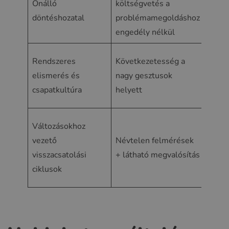
Önálló
költségvetés a
csökk
döntéshozatal
problémamegoldáshoz
munka
engedély nélkül
fruszt
Össze
Rendszeres
Következetesség a
érzésé
elismerés és
nagy gesztusok
lojál
csapatkultúra
helyett
ajánl
Azok 
Változásokhoz
munka
vezető
Névtelen felmérések
úgy é
visszacsatolási
+ látható megvalósítás
megha
ciklusok
tová