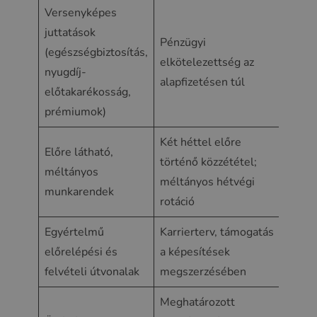
Versenyképes
juttatások
Pénzügyi
Diffe
(egészségbiztosítás,
elkötelezettség az
ajánla
nyugdíj-
alapfizetésen túl
lojali
előtakarékosság,
prémiumok)
Két héttel előre
Külön
Előre látható,
történő közzététel;
csalá
méltányos
méltányos hétvégi
munka
munkarendek
rotáció
szám
Egyértelmű
Karrierterv, támogatás
Okot 
előrelépési és
a képesítések
munka
felvételi útvonalak
megszerzésében
mara
Meghatározott
Bizal