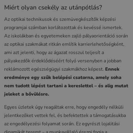
Miért olyan csekély az utánpótlás?
Az optikai technikusok és szemüvegkészítők képzési
programjai számban korlátozottak és kevéssé ismertek.
Az iskolákban és egyetemeken zajló pályaorientáció során
az optikai szakmákat ritkán említik karrierlehetőségként,
ami azt jelenti, hogy az ágazat rosszul teljesít a
pályakezdők érdeklődéséért folyó versenyben a jobban
reklámozott egészségügyi szakmákhoz képest.
Ennek
eredménye egy szűk belépési csatorna, amely soha
nem tudott lépést tartani a kereslettel – és alig mutat
jeleket a bővülésre.
Egyes üzletek úgy reagáltak erre, hogy engedély nélküli
jelentkezőket vettek fel, és befektettek a támogatásukba
az engedélyezési folyamat során. Ez egyrészt lojalitási
dinamikát teremt – a munkavállaló érezni fogja a