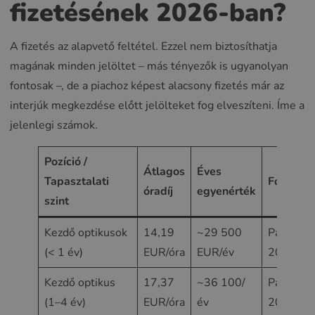
fizetésének 2026-ban?
A fizetés az alapvető feltétel. Ezzel nem biztosíthatja
magának minden jelöltet – más tényezők is ugyanolyan
fontosak –, de a piachoz képest alacsony fizetés már az
interjúk megkezdése előtt jelölteket fog elveszíteni. Íme a
jelenlegi számok.
Pozíció /
Átlagos
Éves
Tapasztalati
Forrás
óradíj
egyenérték
szint
Kezdő optikusok
14,19
~29 500
PayScale
(< 1 év)
EUR/óra
EUR/év
2026
Kezdő optikus
17,37
~36 100/
PayScale
(1–4 év)
EUR/óra
év
2026