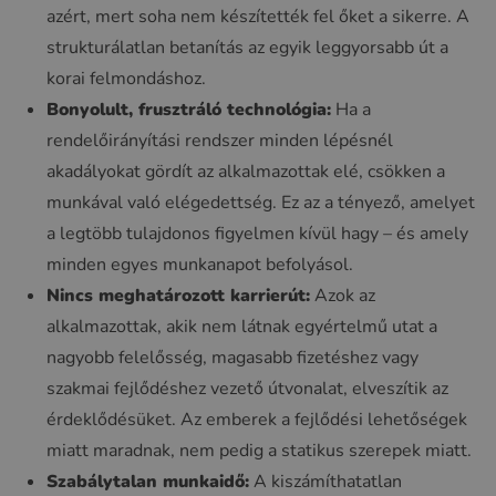
azért, mert soha nem készítették fel őket a sikerre. A
strukturálatlan betanítás az egyik leggyorsabb út a
korai felmondáshoz.
Bonyolult, frusztráló technológia:
Ha a
rendelőirányítási rendszer minden lépésnél
akadályokat gördít az alkalmazottak elé, csökken a
munkával való elégedettség. Ez az a tényező, amelyet
a legtöbb tulajdonos figyelmen kívül hagy – és amely
minden egyes munkanapot befolyásol.
Nincs meghatározott karrierút:
Azok az
alkalmazottak, akik nem látnak egyértelmű utat a
nagyobb felelősség, magasabb fizetéshez vagy
szakmai fejlődéshez vezető útvonalat, elveszítik az
érdeklődésüket. Az emberek a fejlődési lehetőségek
miatt maradnak, nem pedig a statikus szerepek miatt.
Szabálytalan munkaidő:
A kiszámíthatatlan