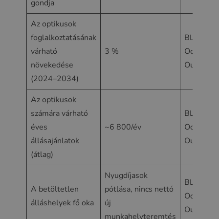
gondja
Az optikusok
foglalkoztatásának
BLS
várható
3 %
Occupatio
növekedése
Outlook
(2024–2034)
Az optikusok
számára várható
BLS
éves
~6 800/év
Occupatio
állásajánlatok
Outlook
(átlag)
Nyugdíjasok
BLS
A betöltetlen
pótlása, nincs nettó
Occupatio
álláshelyek fő oka
új
Outlook
munkahelyteremtés