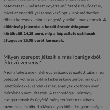
befektetést –, másrészt egyértelmű fizetési fejlődést is,
mivel az engedéllyel rendelkező optikusok mérhetően
többet keresnek, mint az engedély nélküli munkatársak.
A
különbség jelentős: a kezdő órabér átlagosan
körülbelül 14,19 euró, míg a képesített optikusok
átlagosan 25,05 eurót keresnek.
Milyen szerepet játszik a más iparágakból
érkező verseny?
Azok a tehetségek, akik egy évtizeddel ezelőtt talán még
beléptek volna az optikai kiskereskedelembe, ma olyan
lehetőségekkel rendelkeznek, amelyek korábban ilyen
mértékben nem léteztek. A technológiai, pénzügyi
szolgáltatások és ügyfélélmény területén található
távmunkás és hibrid állások olyan időbeli rugalmasságot