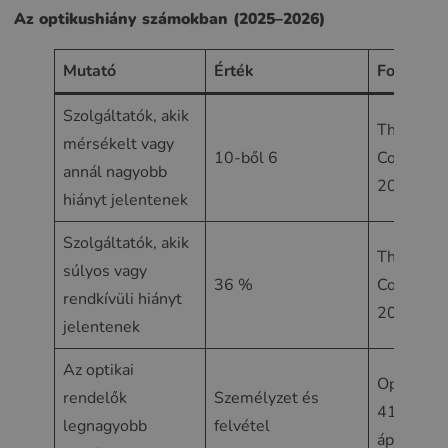
Az optikushiány számokban (2025–2026)
Mutató
Érték
Forrás
Szolgáltatók, akik
The Visio
mérsékelt vagy
10-ből 6
Council,
annál nagyobb
2025. ápri
hiányt jelentenek
Szolgáltatók, akik
The Visio
súlyos vagy
36 %
Council,
rendkívüli hiányt
2025. ápri
jelentenek
Az optikai
Optometr
rendelők
Személyzet és
411, 202
legnagyobb
felvétel
április