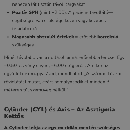
nehezen lát tisztán távoli tárgyakat
Pozitív SPH
(mint +2.00): A páciens távollátó—
segítségre van szüksége közeli vagy közepes
feladatoknál
Magasabb abszolút értékek
= erősebb
korreksió
szükséges
Minél távolabb van a nullától, annál erősebb a lencse. Egy
−0.50-es vény enyhe; −6.00 elég erős. Amikor az
ügyfeleknek magyarázod, mondhatod: „A számod közepes
rövidlátást mutat, ezért homályosodik el minden 3
méteren túl szemüveg nélkül.”
Cylinder (CYL) és Axis – Az Asztigmia
Kettős
A Cylinder leírja az egy meridián mentén szükséges