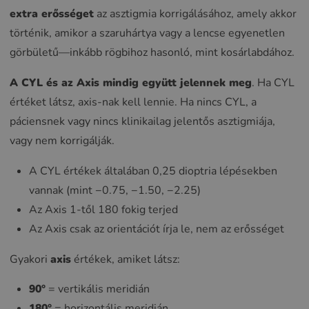
extra erősséget
az asztigmia korrigálásához, amely akkor
történik, amikor a szaruhártya vagy a lencse egyenetlen
görbületű—inkább rögbihoz hasonló, mint kosárlabdához.
A CYL és az Axis mindig együtt jelennek meg
. Ha CYL
értéket látsz, axis-nak kell lennie. Ha nincs CYL, a
páciensnek vagy nincs klinikailag jelentős asztigmiája,
vagy nem korrigálják.
A CYL értékek általában 0,25 dioptria lépésekben
vannak (mint −0.75, −1.50, −2.25)
Az Axis 1-től 180 fokig terjed
Az Axis csak az orientációt írja le, nem az erősséget
Gyakori
axis
értékek, amiket látsz:
90°
= vertikális meridián
180°
= horizontális meridián