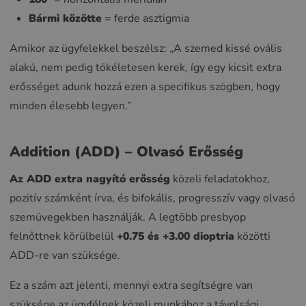
Bármi közötte
= ferde asztigmia
Amikor az ügyfelekkel beszélsz: „A szemed kissé ovális
alakú, nem pedig tökéletesen kerek, így egy kicsit extra
erősséget adunk hozzá ezen a specifikus szögben, hogy
minden élesebb legyen.”
Addition (ADD) – Olvasó Erősség
Az ADD extra nagyító erősség
közeli feladatokhoz,
pozitív számként írva, és bifokális, progresszív vagy olvasó
szemüvegekben használják. A legtöbb presbyop
felnőttnek körülbelül
+0.75 és +3.00 dioptria
közötti
ADD-re van szüksége.
Ez a szám azt jelenti, mennyi extra segítségre van
szüksége az ügyfélnek közeli munkához a távolsági