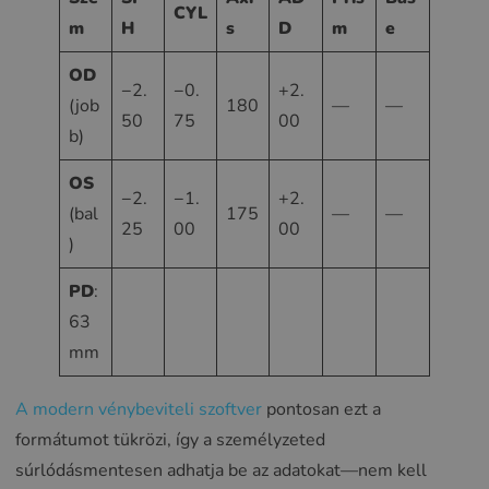
CYL
m
H
s
D
m
e
OD
−2.
−0.
+2.
(job
180
—
—
50
75
00
b)
OS
−2.
−1.
+2.
(bal
175
—
—
25
00
00
)
PD
:
63
mm
A modern vénybeviteli szoftver
pontosan ezt a
formátumot tükrözi, így a személyzeted
súrlódásmentesen adhatja be az adatokat—nem kell