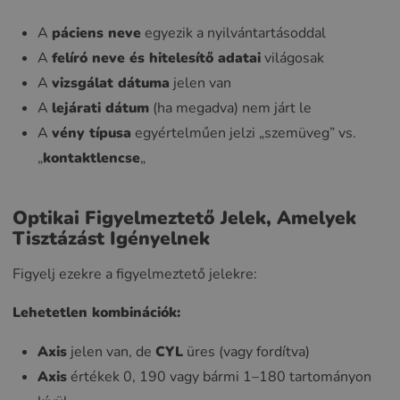
A
páciens neve
egyezik a nyilvántartásoddal
A
felíró neve és hitelesítő adatai
világosak
A
vizsgálat dátuma
jelen van
A
lejárati dátum
(ha megadva) nem járt le
A
vény típusa
egyértelműen jelzi „szemüveg” vs.
„
kontaktlencse
„
Optikai Figyelmeztető Jelek, Amelyek
Tisztázást Igényelnek
Figyelj ezekre a figyelmeztető jelekre:
Lehetetlen kombinációk:
Axis
jelen van, de
CYL
üres (vagy fordítva)
Axis
értékek 0, 190 vagy bármi 1–180 tartományon