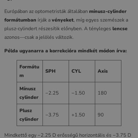
Európában az optometristák általában
mínusz-cylinder
formátumban
írják a
vényeket
, míg egyes szemészek a
plusz-cylindert részesítik előnyben. A tényleges
lencse
azonos—csak a jelölés változik.
Példa ugyanarra a korrekcióra mindkét módon írva:
Formátu
SPH
CYL
Axis
m
Mínusz
−2.25
−1.50
180
cylinder
Plusz
−3.75
+1.50
90
cylinder
Mindkettő egy −2.25 D erősségű horizontális és −3.75 D