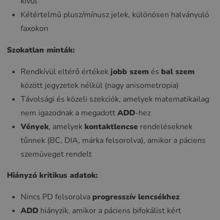
kívül
Kétértelmű plusz/mínusz jelek, különösen halványuló
faxokon
Szokatlan minták:
Rendkívül eltérő értékek
jobb szem
és
bal szem
között jegyzetek nélkül (nagy anisometropia)
Távolsági és közeli szekciók, amelyek matematikailag
nem igazodnak a megadott
ADD
-hez
Vények
, amelyek
kontaktlencse
rendeléseknek
tűnnek (BC, DIA, márka felsorolva), amikor a páciens
szemüveget rendelt
Hiányzó kritikus adatok:
Nincs PD felsorolva
progresszív
lencsékhez
ADD
hiányzik, amikor a páciens bifokálist kért