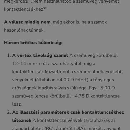
megkérdezi: „Nem használhatod a szemüveg vényemet
kontaktlencsékhez?”
A válasz mindig nem
, még akkor is, ha a számok
hasonlónak tűnnek.
Három kritikus különbség:
A vertex távolság számít
A szemüveg körülbelül
12–14 mm-re ül a szaruhártyától, míg a
kontaktlencsék közvetlenül a szemen ülnek. Erősebb
vényeknél (általában ±4.00 D felett) a tényleges
erősségnek igazításra van szüksége. Egy −5.00 D
szemüveg lencse körülbelül −4.75 D kontaktlencse
lesz.
Az illesztési paraméterek csak kontaktlencsékhez
léteznek
A kontaktlencse vények tartalmazzák az
alapgörbületet (BC), átmérőt (DIA), márkát, anyagot