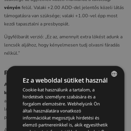
vényén
felül. Valaki +2.00 ADD-del jelentős közeli látás
támogatásra van szüksége; valaki +1.00-vel épp most
kezdi tapasztalni a presbyopiát.
Ügyfélbarát verzió: „Ez az, amennyit extra lökést adunk a
lencsék aljához, hogy kényelmesen tudj olvasni fáradás
nélkül.”
Prism és Base – Illesztés Korrekció
Ez a weboldal sütiket használ
A prizmát a szemek illesztési problémáinak
Cookie-kat használunk a tartalom, a
ENGLISH
korrigálására írják fel
vagy a kettős látás enyhítésére
hirdetések személyre szabására és a
POLISH
azáltal, hogy eltolják az egyik szem által látott képet. A
forgalom elemzésére. Webhelyünk Ön
legtöbb mindennapi vény egyáltalán nem tartalmaz
CZECH
általi használatára vonatkozó
prizmát.
információkat megosztjuk hirdetési és
GERMAN
elemző partnereinkkel is, akik egyesíthetik
SPANISH
Amikor
prizma
van jelen: