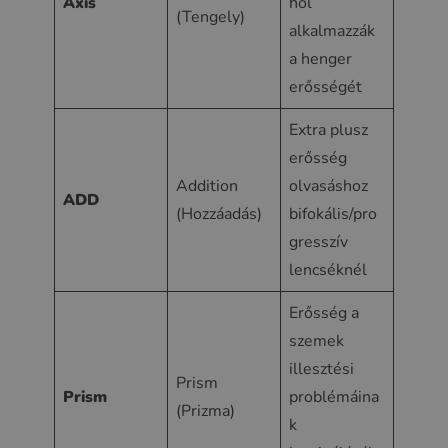
Axis
hol
(Tengely)
alkalmazzák
a henger
erősségét
Extra plusz
erősség
Addition
olvasáshoz
ADD
(Hozzáadás)
bifokális/pro
gresszív
lencséknél
Erősség a
szemek
illesztési
Prism
Prism
problémáina
(Prizma)
k