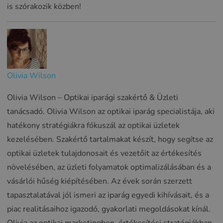
is szórakozik közben!
Olivia Wilson
Olivia Wilson – Optikai iparági szakértő & Üzleti
tanácsadó. Olivia Wilson az optikai iparág specialistája, aki
hatékony stratégiákra fókuszál az optikai üzletek
kezelésében. Szakértő tartalmakat készít, hogy segítse az
optikai üzletek tulajdonosait és vezetőit az értékesítés
növelésében, az üzleti folyamatok optimalizálásában és a
vásárlói hűség kiépítésében. Az évek során szerzett
tapasztalatával jól ismeri az iparág egyedi kihívásait, és a
piac realitásaihoz igazodó, gyakorlati megoldásokat kínál.
Olivia az optikai marketingben, értékesítési stratégiákban