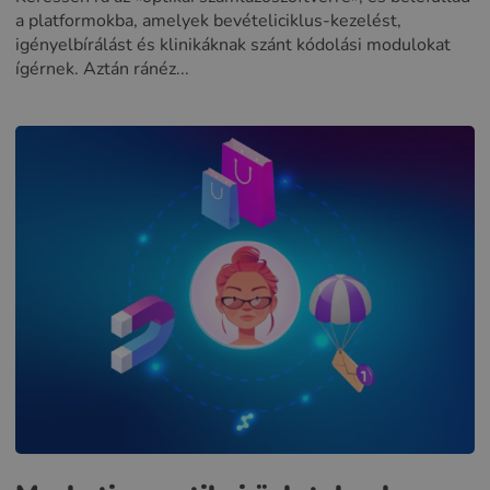
a platformokba, amelyek bevételiciklus-kezelést,
igényelbírálást és klinikáknak szánt kódolási modulokat
ígérnek. Aztán ránéz...