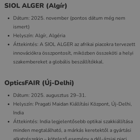
SIOL ALGER (Algír)
Dátum: 2025. november (pontos dátum még nem
ismert)
Helyszín: Algír, Algéria
Áttekintés: A SIOL ALGER az afrikai piacokra tervezett
innovációkra összpontosít, miközben összeköti a helyi
szakembereket a globális beszállítókkal.
OpticsFAIR (Új-Delhi)
Dátum: 2025. augusztus 29–31.
Helyszín: Pragati Maidan Kiállítási Központ, Új-Delhi,
India
Áttekintés: India legjelentősebb optikai szakkiállítása
minden megtalálható, a márkás keretektől a gyártási
alkatrészekig – kötelező esemény a dél-ázsiai piaci