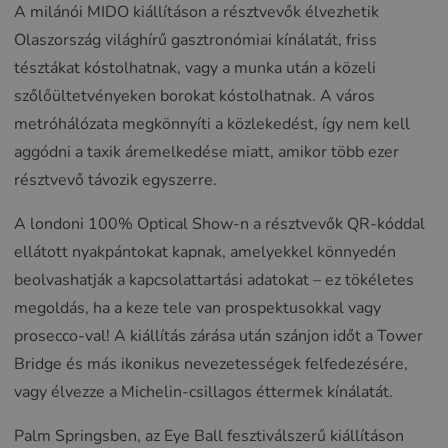
A milánói MIDO kiállításon a résztvevők élvezhetik
Olaszország világhírű gasztronómiai kínálatát, friss
tésztákat kóstolhatnak, vagy a munka után a közeli
szőlőültetvényeken borokat kóstolhatnak. A város
metróhálózata megkönnyíti a közlekedést, így nem kell
aggódni a taxik áremelkedése miatt, amikor több ezer
résztvevő távozik egyszerre.
A londoni 100% Optical Show-n a résztvevők QR-kóddal
ellátott nyakpántokat kapnak, amelyekkel könnyedén
beolvashatják a kapcsolattartási adatokat – ez tökéletes
megoldás, ha a keze tele van prospektusokkal vagy
prosecco-val! A kiállítás zárása után szánjon időt a Tower
Bridge és más ikonikus nevezetességek felfedezésére,
vagy élvezze a Michelin-csillagos éttermek kínálatát.
Palm Springsben, az Eye Ball fesztiválszerű kiállításon