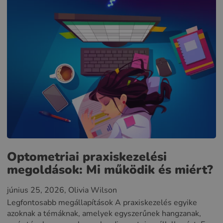
Optometriai praxiskezelési
megoldások: Mi működik és miért?
június 25, 2026
, Olivia Wilson
Legfontosabb megállapítások A praxiskezelés egyike
azoknak a témáknak, amelyek egyszerűnek hangzanak,