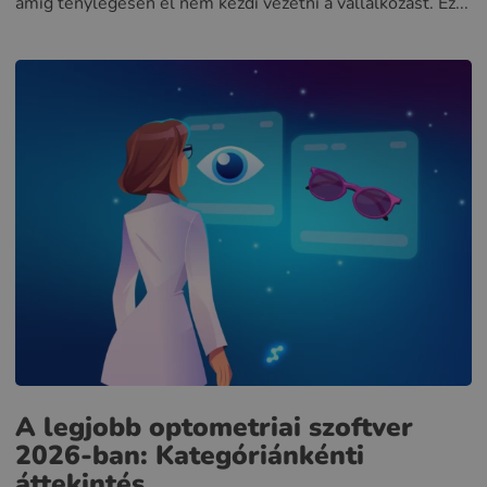
amíg ténylegesen el nem kezdi vezetni a vállalkozást. Ez...
A legjobb optometriai szoftver
2026-ban: Kategóriánkénti
áttekintés