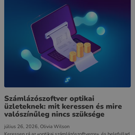
Számlázószoftver optikai
üzleteknek: mit keressen és mire
valószínűleg nincs szüksége
július 26, 2026
, Olivia Wilson
Keressen rá az «optikai számlázószoftverre», és belefullad