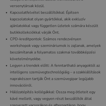
versenytársak közül.
Kapcsolatfelvétel beszállítókkal: Építsen
kapcsolatokat olyan gyártókkal, akik exkluzív
ajánlatokkal vagy független üzletek számára készült
butikkollekciókkal várják Önt.
CPD-kreditpontok: Számos rendezvényen
workshopok vagy szemináriumok is zajlanak, amelyek
beszámítanak a folyamatos szakmai továbbképzési
követelményekbe.
Legyen a trendek előtt: A fenntartható anyagoktól az
intelligens szemüvegtechnológiáig – a szakkiállítások
naprakészen tartják Önt a szemüvegipar legújabb
innovációiról.
Hálózatépítés kollégákkal: Ossza meg ötleteit egy
kávé mellett, vagy vegyen részt beszállítók által
szervezett vacsorákon és afterpartikon, hogy