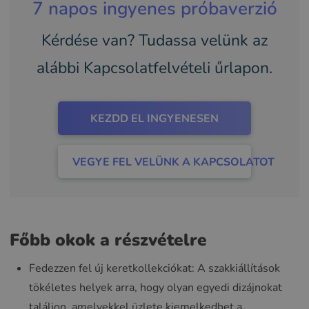
7 napos ingyenes próbaverzió
Kérdése van? Tudassa velünk az
alábbi Kapcsolatfelvételi űrlapon.
KEZDD EL INGYENESEN
VEGYE FEL VELÜNK A KAPCSOLATOT
Főbb okok a részvételre
Fedezzen fel új keretkollekciókat: A szakkiállítások
tökéletes helyek arra, hogy olyan egyedi dizájnokat
találjon, amelyekkel üzlete kiemelkedhet a