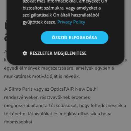
azokat más információkkal, amelyeket Ön
biztosított számukra, vagy amelyeket a
FRENCH
szolgáltatásaik Ön általi használatából
CROATIAN
gyűjtöttek össze.
Privacy Policy
Üzlet és szabadidő
ITALIAN
ötvözése
ÖSSZES ELFOGADÁSA
LITHUANIAN
PORTUGUESE
A szakkiállítások nem feltétlenül csak munkáról szólnak –
RÉSZLETEK MEGJELENÍTÉSE
ROMANIAN
kiváló alkalmat kínálnak a helyi látnivalók felfedezésére és
egyedi élmények megszerzésére, amelyek egyben a
TURKISH
munkatársak motivációját is növelik.
DUTCH
HUNGARIAN
A Silmo Paris vagy az OpticsFAIR New Delhi
rendezvényeken résztvevőknek érdemes
SLOVENIAN
meghosszabbítani tartózkodásukat, hogy felfedezhessék a
SWEDISH
történelmi látnivalókat és megkóstolhassák a helyi
GREEK
finomságokat.
RUSSIAN