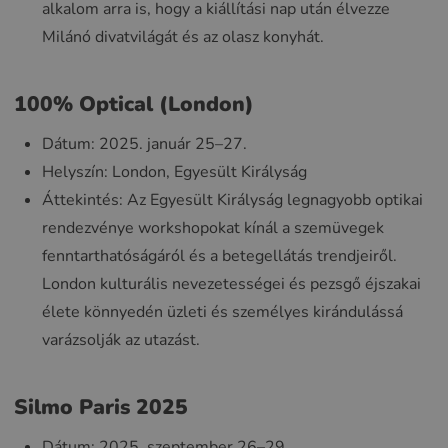
alkalom arra is, hogy a kiállítási nap után élvezze
Milánó divatvilágát és az olasz konyhát.
100% Optical (London)
Dátum: 2025. január 25–27.
Helyszín: London, Egyesült Királyság
Áttekintés: Az Egyesült Királyság legnagyobb optikai
rendezvénye workshopokat kínál a szemüvegek
fenntarthatóságáról és a betegellátás trendjeiről.
London kulturális nevezetességei és pezsgő éjszakai
élete könnyedén üzleti és személyes kirándulássá
varázsolják az utazást.
Silmo Paris 2025
Dátum: 2025. szeptember 26–29.